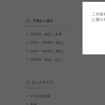
このサイトは7つの生協から業
このサイトは7つの生協から業
このサイトは7つの生協から業
ては、コープ事業連合、ならび
生協となります。
この企
める利用約款をご確認のうえ、
ます。
各生協の「特定商取引法に基づ
に切り
予算から探す
コープ事業連合、ならびに各生
3000円（税込）未満
コープしが
コープしが
コープしが
3000～3999円（税込）
4000～4999円（税込）
よどがわ市民生協
よどがわ市民生協
よどがわ市民生協
5000円（税込）以上
ピックアップ
今月の新登場
表紙