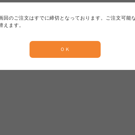
務委託を受けて、コープきんき事業連合が運営しています。
務委託を受けて、コープきんき事業連合が運営しています。
務委託を受けて、コープきんき事業連合が運営しています。
に各生協の「個人情報保護方針」にもどづいて、コープ事業
画回のご注文はすでに締切となっております。ご注文可能
ご利用ください。なお、クチコミ投稿については、利用約款
く表記について」については各生協のボタンをクリックして
替えます。
協の「個人情報保護方針」については各生協のボタンをクリ
京都生協
ならコープ
ＯＫ
京都生協
ならコープ
京都生協
ならコープ
大阪いずみ市民生協
わかやま市民生協
大阪いずみ市民生協
わかやま市民生協
大阪いずみ市民生協
わかやま市民生協