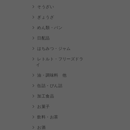
そうざい
ぎょうざ
めん類・パン
日配品
はちみつ・ジャム
レトルト・フリーズドラ
イ
油・調味料 他
缶詰・びん詰
加工食品
お菓子
飲料・お茶
ご利用
お酒