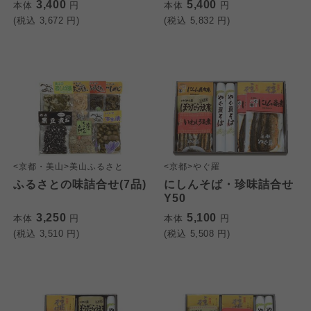
3,400
5,400
本体
円
本体
円
(税込
3,672
円)
(税込
5,832
円)
<京都・美山>美山ふるさと
<京都>やぐ羅
ふるさとの味詰合せ(7品)
にしんそば・珍味詰合せ
Y50
3,250
5,100
本体
円
本体
円
(税込
3,510
円)
(税込
5,508
円)