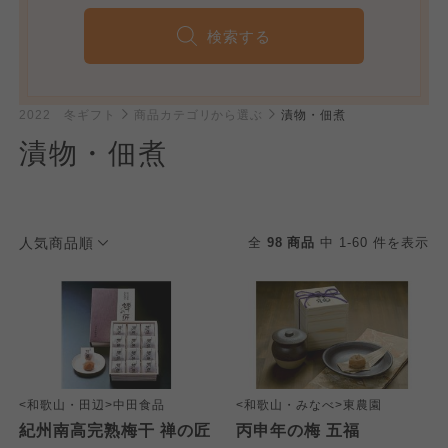
検索する
2022 冬ギフト
商品カテゴリから選ぶ
漬物・佃煮
漬物・佃煮
人気商品順
全
98 商品
中 1-60 件を表示
<和歌山・田辺>中田食品
<和歌山・みなべ>東農園
紀州南高完熟梅干 禅の匠
丙申年の梅 五福