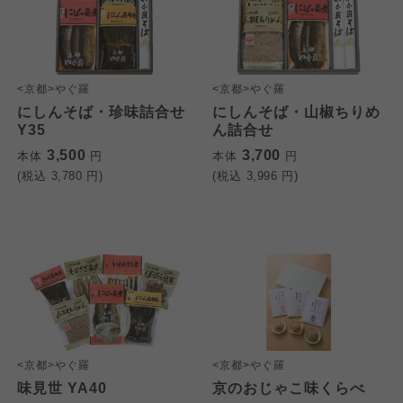
<京都>やぐ羅
<京都>やぐ羅
にしんそば・珍味詰合せ
にしんそば・山椒ちりめ
Y35
ん詰合せ
3,500
3,700
本体
円
本体
円
(税込
3,780
円)
(税込
3,996
円)
<京都>やぐ羅
<京都>やぐ羅
味見世 YA40
京のおじゃこ味くらべ