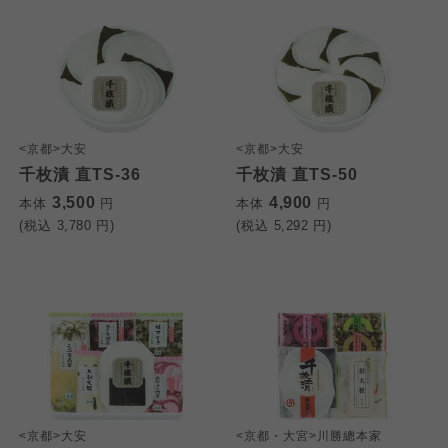
<京都>大安
<京都>大安
千枚漬 直TS-36
千枚漬 直TS-50
3,500
4,900
本体
円
本体
円
(税込
3,780
円)
(税込
5,292
円)
<京都>大安
<京都・大宮>川勝總本家