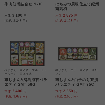
牛肉佃煮詰合せ N-30
はちみつ風味仕立て紀州
南高梅
3,100
2,875
本体
円
本体
円
(税込
3,348
円)
(税込
3,105
円)
磯じまん・島乃香・マルトモ・
磯じまん・白子・島乃香・オル
オルソン・日本海水
ソン
磯じまん&浦島海苔バラ
磯じまん&白子のり茶漬
エティ GMT-50G
バラエティ GMT-35C
3,400
2,350
本体
円
本体
円
(税込
3,672
円)
(税込
2,538
円)