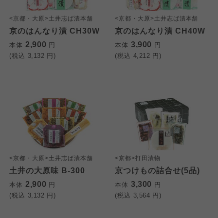
わかやま市民生協
わかやま市民生協
わかやま市民生協
<京都・大原>土井志ば漬本舗
<京都・大原>土井志ば漬本舗
京のはんなり漬 CH30W
京のはんなり漬 CH40W
2,900
3,900
本体
円
本体
円
(税込
3,132
円)
(税込
4,212
円)
<京都・大原>土井志ば漬本舗
<京都>打田漬物
土井の大原味 B-300
京つけもの詰合せ(5品)
2,900
3,300
本体
円
本体
円
(税込
3,132
円)
(税込
3,564
円)