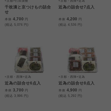
<京都>打田漬物
<京都・西陣>近為
千枚漬と京つけもの詰合
近為の詰合せ7点入
せ
4,700
4,200
本体
円
本体
円
(税込
5,076
円)
(税込
4,536
円)
<京都・西陣>近為
<京都・西陣>近為
近為の詰合せ6点入
近為の詰合せ8点入
3,700
4,900
本体
円
本体
円
(税込
3,996
円)
(税込
5,292
円)