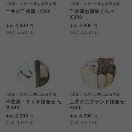
<京都・大原>土井志ば漬本舗
<京都・大原>土井志ば漬本舗
土井の千枚漬 セ500
千枚漬お漬物くらべ
K300
4,900
2,900
本体
円
本体
円
(税込
5,292
円)
(税込
3,132
円)
個人情報保護方針について
特定商取引法に基づく表記につ
ご利用約款（ご利用規約・ご利
このサイトは7つの生協から業務委託を受けて、
用規程）について
いて
コープきんき事業連合が運営しています。お預
かりしている個人情報については、コープ事業
このサイトは7つの生協から業務委託を受けて、
このサイトは7つの生協から業務委託を受けて、
連合、ならびに各生協の「個人情報保護方針」
<京都・大原>土井志ば漬本舗
<京都・大原>土井志ば漬本舗
コープきんき事業連合が運営しています。ご自
コープきんき事業連合が運営しています。販売
にもどづいて、コープ事業連合が適切に管理を
千枚漬・すぐき詰合せ セ
土井の京ブランド詰合せ
身が加入されている生協が定める利用約款をご
責任者は、それぞれご利用の生協となります。
ス300
S500
おこなっています。
確認のうえ、ご利用ください。なお、クチコミ
各生協の「特定商取引法に基づく表記につい
コープ事業連合、ならびに各生協の「個人情報
2,900
4,900
本体
円
本体
円
投稿については、利用約款の細則として規定さ
て」については各生協のボタンをクリックして
保護方針」については各生協のボタンをクリッ
(税込
3,132
円)
(税込
5,292
円)
れています。
ご確認ください。
クしてご確認ください。