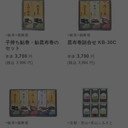
<岐阜>鵜舞屋
<岐阜>鵜舞屋
子持ち鮎巻・鮎昆布巻の
昆布巻詰合せ KB-30C
セット
3,700
3,700
本体
円
本体
円
(税込
3,996
円)
(税込
3,996
円)
<岐阜>鵜舞屋
<京都・美山>美山ふるさと