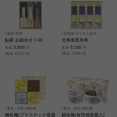
<滋賀>鮎家
<北海道>ぎょれん販売
鮎家 お詰合せ C40
北海道昆布巻
3,900
5,100
本体
円
本体
円
(税込
4,212
円)
(税込
5,508
円)
<東京・四谷>錦松梅
<東京・四谷>錦松梅
錦松梅(プラスチック容器
錦松梅(有田焼容器入)