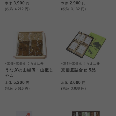
3,900
2,900
本体
円
本体
円
(税込
4,212
円)
(税込
3,132
円)
<京都>京佃煮 くらま辻井
<京都>京佃煮 くらま辻井
うなぎの山椒煮・山椒じ
京佃煮詰合せ 5品
ゃこ
5,200
3,600
本体
円
本体
円
(税込
5,616
円)
(税込
3,888
円)