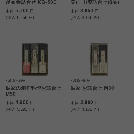
昆布巻詰合せ KB-50C
美山 山菜詰合せ(6品)
5,700
3,850
本体
円
本体
円
(税込
6,156
円)
(税込
4,158
円)
<滋賀>鮎家
<滋賀>鮎家
鮎家の創作料理お詰合せ
鮎家 お詰合せ M30
M50
4,900
2,900
本体
円
本体
円
(税込
5,292
円)
(税込
3,132
円)