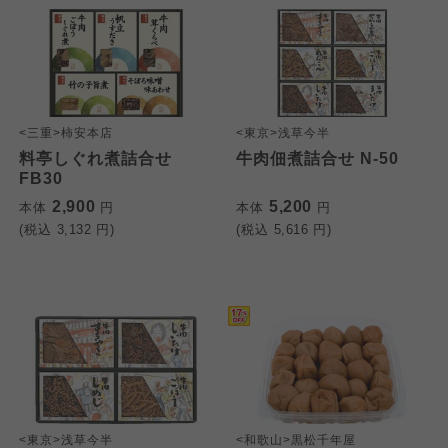
<三重>柿安本店
<東京>浅草今半
料亭しぐれ煮詰合せ
牛肉佃煮詰合せ N-50
FB30
2,900
5,200
本体
円
本体
円
(税込
3,132
円)
(税込
5,616
円)
<東京>浅草今半
<和歌山>黒松千年屋