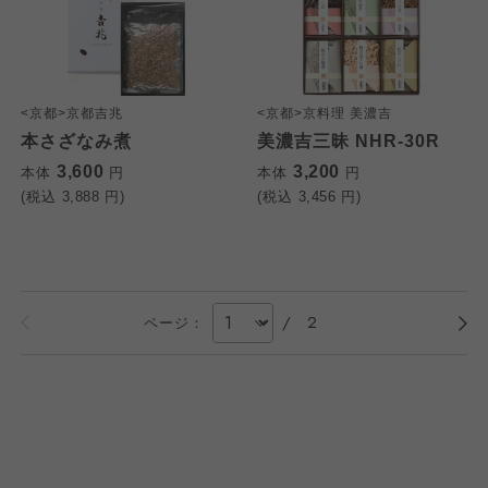
<京都>京都吉兆
<京都>京料理 美濃吉
本さざなみ煮
美濃吉三昧 NHR-30R
3,600
3,200
本体
円
本体
円
(税込
3,888
円)
(税込
3,456
円)
/
2
ページ：