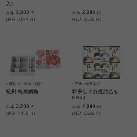
入)
3,300
3,300
本体
円
本体
円
(税込
3,564
円)
(税込
3,630
円)
<和歌山・串本>岩谷
<三重>柿安本店
紀州 梅真鯛梅
料亭しぐれ煮詰合せ
FB50
3,200
4,900
本体
円
本体
円
(税込
3,456
円)
(税込
5,292
円)