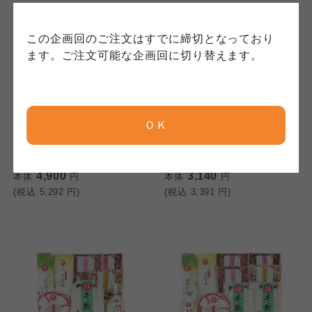
コープしが
コープしが
この企画回のご注文はすでに締切となっており
コープしが
ます。ご注文可能な企画回に切り替えます。
京都生協
京都生協
京都生協
ＯＫ
<京都・大原>土井志ば漬本舗
<京都・大原>土井志ば漬本舗
ならコープ
ならコープ
京のはんなり漬 CH50W
千枚漬お漬物くらべ
ならコープ
DK35
4,900
3,140
本体
円
本体
円
おおさかパルコープ
おおさかパルコープ
(税込
5,292
円)
(税込
3,391
円)
おおさかパルコープ
よどがわ市民生協
よどがわ市民生協
よどがわ市民生協
大阪いずみ市民生協
大阪いずみ市民生協
大阪いずみ市民生協