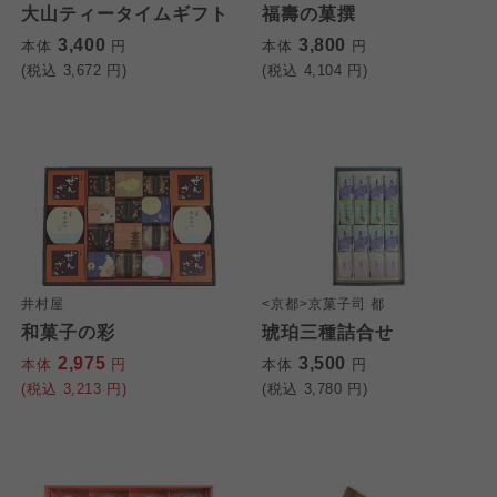
大山ティータイムギフト
福壽の菓撰
3,400
3,800
本体
円
本体
円
(税込
3,672
円)
(税込
4,104
円)
井村屋
<京都>京菓子司 都
和菓子の彩
琥珀三種詰合せ
2,975
3,500
本体
円
本体
円
(税込
3,213
円)
(税込
3,780
円)