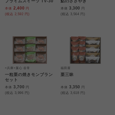
プライムスイーツ TV-30
鮎のささやき
大阪いずみ市民生協
2,400
3,300
本体
円
本体
円
(税込
2,592
円)
(税込
3,564
円)
わかやま市民生協
わかやま市民生協
わかやま市民生協
<兵庫>菓心 谷常
福田屋
一粒栗の焼きモンブラン
栗三昧
セット
3,700
3,350
本体
円
本体
円
(税込
3,996
円)
(税込
3,618
円)