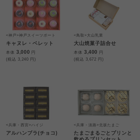
<神戸>神戸スイーツポート
<鳥取>大山乳業
キャヌレ・ベレット
大山焼菓子詰合せ
3,000
3,400
本体
円
本体
円
(税込
3,240
円)
(税込
3,672
円)
<兵庫・西宮>ハイジ
<兵庫・淡路>北坂たまご
アルハンブラ(チョコ)
たまごまるごとプリンと
飲めるプリンセット