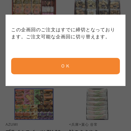
保護方針」については各生協のボタンをクリッ
れています。
ご確認ください。
クしてご確認ください。
コープしが
コープしが
この企画回のご注文はすでに締切となっており
コープしが
<神戸>神戸スイーツポート
<京都>豆富本舗
ます。ご注文可能な企画回に切り替えます。
神戸スイーツポート～ま
豆蔵(ナッツ入)詰合せ
ごころ～ KSG-50
京都生協
京都生協
京都生協
5,200
3,300
本体
円
本体
円
(税込
5,616
円)
(税込
3,564
円)
ＯＫ
ならコープ
ならコープ
ならコープ
おおさかパルコープ
おおさかパルコープ
おおさかパルコープ
よどがわ市民生協
よどがわ市民生協
よどがわ市民生協
AZUMI
<兵庫>菓心 谷常
大阪いずみ市民生協
大阪いずみ市民生協