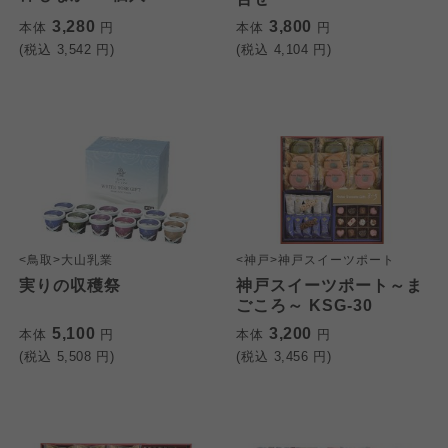
3,280
3,800
本体
円
本体
円
(税込
3,542
円)
(税込
4,104
円)
個人情報保護方針について
<鳥取>大山乳業
<神戸>神戸スイーツポート
特定商取引法に基づく表記につ
ご利用約款（ご利用規約・ご利
実りの収穫祭
神戸スイーツポート～ま
このサイトは7つの生協から業務委託を受けて、
用規程）について
いて
ごころ～ KSG-30
コープきんき事業連合が運営しています。お預
5,100
3,200
本体
円
本体
円
かりしている個人情報については、コープ事業
このサイトは7つの生協から業務委託を受けて、
このサイトは7つの生協から業務委託を受けて、
(税込
5,508
円)
(税込
3,456
円)
連合、ならびに各生協の「個人情報保護方針」
コープきんき事業連合が運営しています。ご自
コープきんき事業連合が運営しています。販売
にもどづいて、コープ事業連合が適切に管理を
身が加入されている生協が定める利用約款をご
責任者は、それぞれご利用の生協となります。
おこなっています。
確認のうえ、ご利用ください。なお、クチコミ
各生協の「特定商取引法に基づく表記につい
コープ事業連合、ならびに各生協の「個人情報
投稿については、利用約款の細則として規定さ
て」については各生協のボタンをクリックして