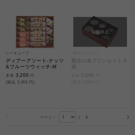
取扱停止
シーキューブ
<神戸>フランツ
ディアーアソート-ナッツ
魔法の壷プリンセット 6
&フルーツウィッチ-M
個
3,200
3,600
本体
円
本体
円
(税込
3,456
円)
(税込
3,888
円)
/
4
ページ：