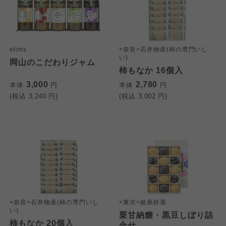
elims
<奈良>石井物産(柿の専門いし
い)
岡山のこだわりジャム
柿もなか 16個入
3,000
2,780
本体
円
本体
円
(税込
3,240
円)
(税込
3,002
円)
<奈良>石井物産(柿の専門いし
<東京>銀座鈴屋
い)
栗甘納糖・黒豆しぼり詰
柿もなか 20個入
合せ