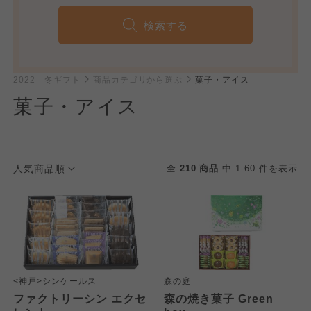
検索する
2022 冬ギフト
商品カテゴリから選ぶ
菓子・アイス
菓子・アイス
人気商品順
全
210 商品
中 1-60 件を表示
<神戸>シンケールス
森の庭
ファクトリーシン エクセ
森の焼き菓子 Green