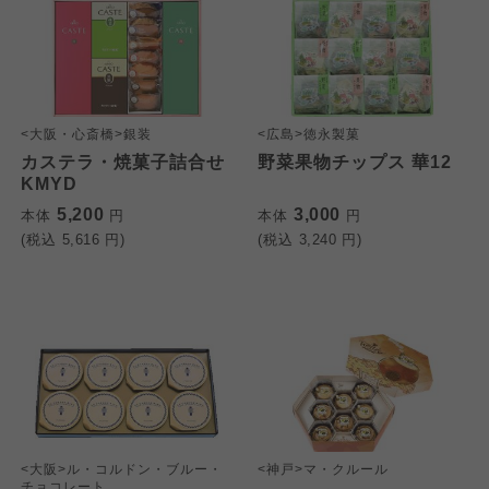
<大阪・心斎橋>銀装
<広島>徳永製菓
カステラ・焼菓子詰合せ
野菜果物チップス 華12
KMYD
5,200
3,000
本体
円
本体
円
(税込
5,616
円)
(税込
3,240
円)
<大阪>ル・コルドン・ブルー・
<神戸>マ・クルール
チョコレート