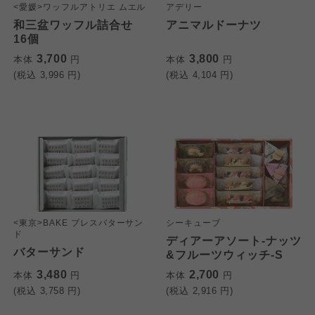
<愛媛>ワッフルアトリエ ムエル
アデリー
和三盆ワッフル詰合せ
アニマルドーナツ
16個
3,700
3,800
本体
円
本体
円
(税込
3,996
円)
(税込
4,104
円)
<東京>BAKE プレスバターサン
シーキューブ
ド
ディアーアソート-ナッツ
バターサンド
&フルーツウィッチ-S
3,480
2,700
本体
円
本体
円
(税込
3,758
円)
(税込
2,916
円)