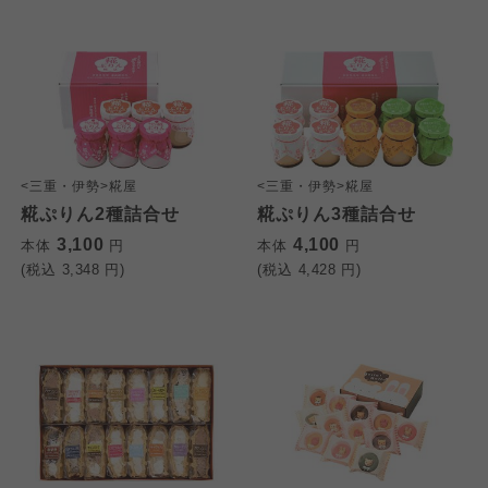
<三重・伊勢>糀屋
<三重・伊勢>糀屋
糀ぷりん2種詰合せ
糀ぷりん3種詰合せ
3,100
4,100
本体
円
本体
円
(税込
3,348
円)
(税込
4,428
円)