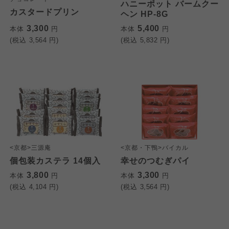
ハニーポット バームクー
カスタードプリン
ヘン HP-8G
3,300
5,400
本体
円
本体
円
(税込
3,564
円)
(税込
5,832
円)
<京都>三源庵
<京都・下鴨>バイカル
個包装カステラ 14個入
幸せのつむぎパイ
3,800
3,300
本体
円
本体
円
(税込
4,104
円)
(税込
3,564
円)