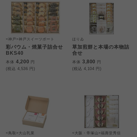
<神戸>神戸スイーツポート
ほりゐ
彩バウム・焼菓子詰合せ
草加煎餅と本場の本物詰
BKS40
合せ
4,200
3,800
本体
円
本体
円
(税込
4,536
円)
(税込
4,104
円)
<鳥取>大山乳業
<大阪・帝塚山>福壽堂秀信