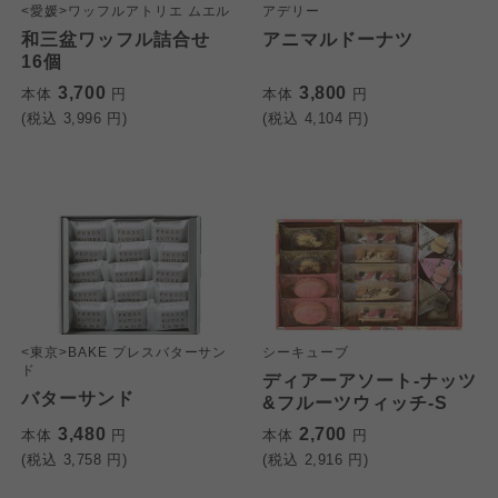
<愛媛>ワッフルアトリエ ムエル
アデリー
和三盆ワッフル詰合せ
アニマルドーナツ
16個
3,700
3,800
本体
円
本体
円
(税込
3,996
円)
(税込
4,104
円)
<東京>BAKE プレスバターサン
シーキューブ
ド
ディアーアソート-ナッツ
バターサンド
&フルーツウィッチ-S
3,480
2,700
本体
円
本体
円
(税込
3,758
円)
(税込
2,916
円)