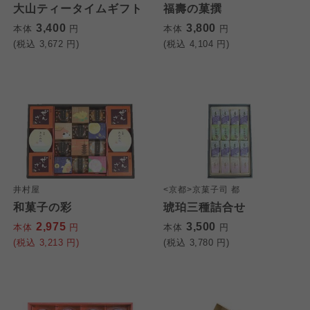
大山ティータイムギフト
福壽の菓撰
3,400
3,800
本体
円
本体
円
(税込
3,672
円)
(税込
4,104
円)
井村屋
<京都>京菓子司 都
和菓子の彩
琥珀三種詰合せ
2,975
3,500
本体
円
本体
円
(税込
3,213
円)
(税込
3,780
円)