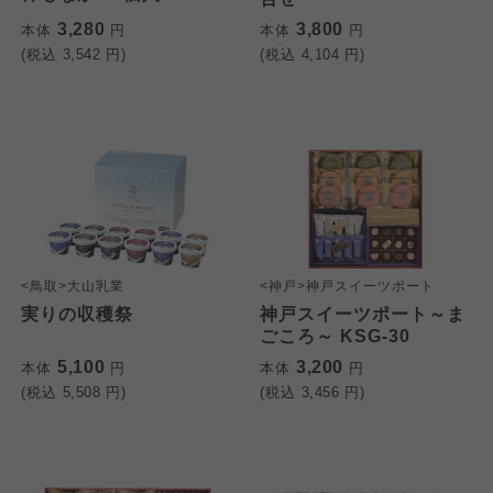
3,280
3,800
本体
円
本体
円
(税込
3,542
円)
(税込
4,104
円)
個人情報保護方針について
<鳥取>大山乳業
<神戸>神戸スイーツポート
特定商取引法に基づく表記につ
ご利用約款（ご利用規約・ご利
実りの収穫祭
神戸スイーツポート～ま
このサイトは7つの生協から業務委託を受けて、
用規程）について
いて
ごころ～ KSG-30
コープきんき事業連合が運営しています。お預
5,100
3,200
本体
円
本体
円
かりしている個人情報については、コープ事業
このサイトは7つの生協から業務委託を受けて、
このサイトは7つの生協から業務委託を受けて、
(税込
5,508
円)
(税込
3,456
円)
連合、ならびに各生協の「個人情報保護方針」
コープきんき事業連合が運営しています。ご自
コープきんき事業連合が運営しています。販売
にもどづいて、コープ事業連合が適切に管理を
身が加入されている生協が定める利用約款をご
責任者は、それぞれご利用の生協となります。
おこなっています。
確認のうえ、ご利用ください。なお、クチコミ
各生協の「特定商取引法に基づく表記につい
コープ事業連合、ならびに各生協の「個人情報
投稿については、利用約款の細則として規定さ
て」については各生協のボタンをクリックして