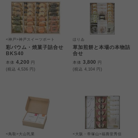
<神戸>神戸スイーツポート
ほりゐ
彩バウム・焼菓子詰合せ
草加煎餅と本場の本物詰
BKS40
合せ
4,200
3,800
本体
円
本体
円
(税込
4,536
円)
(税込
4,104
円)
<鳥取>大山乳業
<大阪・帝塚山>福壽堂秀信