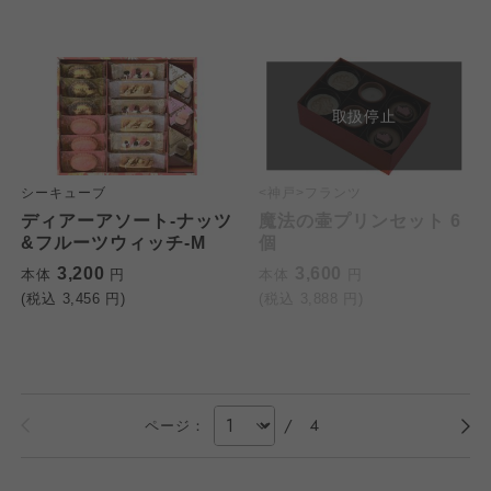
取扱停止
シーキューブ
<神戸>フランツ
ディアーアソート-ナッツ
魔法の壷プリンセット 6
&フルーツウィッチ-M
個
3,200
3,600
本体
円
本体
円
(税込
3,456
円)
(税込
3,888
円)
/
4
ページ：