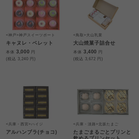
<神戸>神戸スイーツポート
<鳥取>大山乳業
キャヌレ・ベレット
大山焼菓子詰合せ
3,000
3,400
本体
円
本体
円
(税込
3,240
円)
(税込
3,672
円)
<兵庫・西宮>ハイジ
<兵庫・淡路>北坂たまご
アルハンブラ(チョコ)
たまごまるごとプリンと
飲めるプリンセット