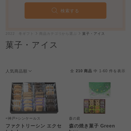
検索する
2022 冬ギフト
商品カテゴリから選ぶ
菓子・アイス
菓子・アイス
人気商品順
全
210 商品
中 1-60 件を表示
<神戸>シンケールス
森の庭
ファクトリーシン エクセ
森の焼き菓子 Green