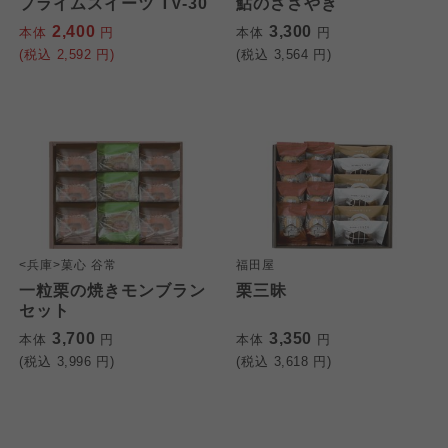
プライムスイーツ TV-30
鮎のささやき
大阪いずみ市民生協
2,400
3,300
本体
円
本体
円
(税込
2,592
円)
(税込
3,564
円)
わかやま市民生協
わかやま市民生協
わかやま市民生協
<兵庫>菓心 谷常
福田屋
一粒栗の焼きモンブラン
栗三昧
セット
3,700
3,350
本体
円
本体
円
(税込
3,996
円)
(税込
3,618
円)