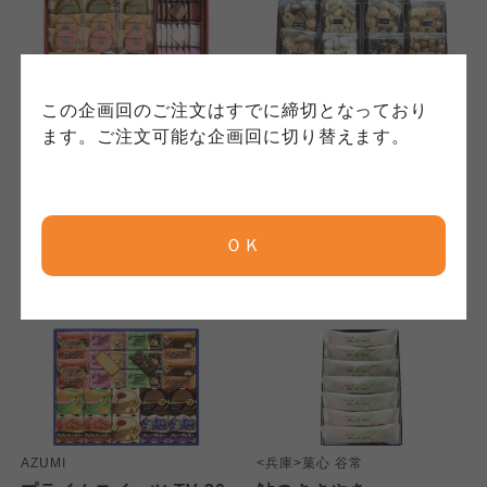
保護方針」については各生協のボタンをクリッ
れています。
ご確認ください。
クしてご確認ください。
コープしが
コープしが
この企画回のご注文はすでに締切となっており
コープしが
<神戸>神戸スイーツポート
<京都>豆富本舗
ます。ご注文可能な企画回に切り替えます。
神戸スイーツポート～ま
豆蔵(ナッツ入)詰合せ
ごころ～ KSG-50
京都生協
京都生協
京都生協
5,200
3,300
本体
円
本体
円
(税込
5,616
円)
(税込
3,564
円)
ＯＫ
ならコープ
ならコープ
ならコープ
おおさかパルコープ
おおさかパルコープ
おおさかパルコープ
よどがわ市民生協
よどがわ市民生協
よどがわ市民生協
AZUMI
<兵庫>菓心 谷常
大阪いずみ市民生協
大阪いずみ市民生協