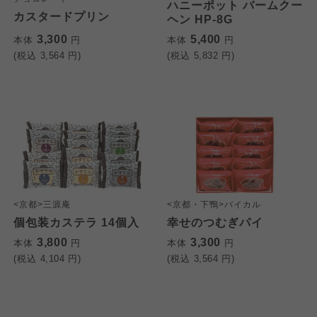
ハニーポット バームクー
カスタードプリン
ヘン HP-8G
3,300
5,400
本体
円
本体
円
(税込
3,564
円)
(税込
5,832
円)
<京都>三源庵
<京都・下鴨>バイカル
個包装カステラ 14個入
幸せのつむぎパイ
3,800
3,300
本体
円
本体
円
(税込
4,104
円)
(税込
3,564
円)