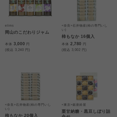
elims
<奈良>石井物産(柿の専門いし
い)
岡山のこだわりジャム
柿もなか 16個入
3,000
2,780
本体
円
本体
円
(税込
3,240
円)
(税込
3,002
円)
<奈良>石井物産(柿の専門いし
<東京>銀座鈴屋
い)
栗甘納糖・黒豆しぼり詰
柿もなか 20個入
合せ