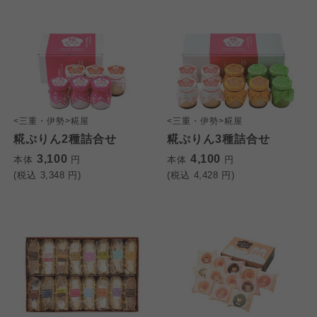
<三重・伊勢>糀屋
<三重・伊勢>糀屋
糀ぷりん2種詰合せ
糀ぷりん3種詰合せ
3,100
4,100
本体
円
本体
円
(税込
3,348
円)
(税込
4,428
円)