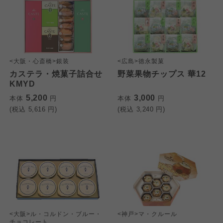
<大阪・心斎橋>銀装
<広島>徳永製菓
カステラ・焼菓子詰合せ
野菜果物チップス 華12
KMYD
5,200
3,000
本体
円
本体
円
(税込
5,616
円)
(税込
3,240
円)
<大阪>ル・コルドン・ブルー・
<神戸>マ・クルール
チョコレート