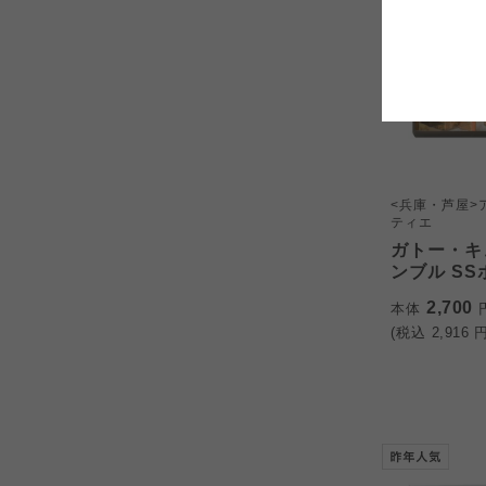
コープしが
コープしが
コープしが
よどがわ市民生協
よどがわ市民生協
よどがわ市民生協
<兵庫・芦屋>
ティエ
ガトー・キ
ンブル S
2,700
本体
(税込
2,916
円