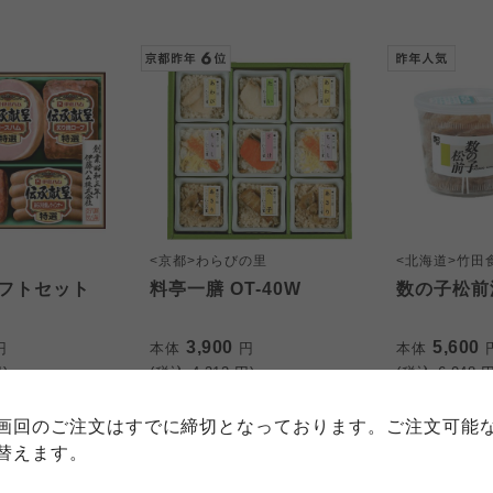
<京都>わらびの里
<北海道>竹田
フトセット
料亭一膳 OT-40W
数の子松前
個人情報保護方針について
特定商取引法に基づく表記につい
約款（ご利用規約・ご利用規程）
3,900
5,600
円
本体
円
本体
)
(税込
4,212
円)
(税込
6,048
円
務委託を受けて、コープきんき事業連合が運営しています。
務委託を受けて、コープきんき事業連合が運営しています。
務委託を受けて、コープきんき事業連合が運営しています。
に各生協の「個人情報保護方針」にもどづいて、コープ事業
画回のご注文はすでに締切となっております。ご注文可能
ご利用ください。なお、クチコミ投稿については、利用約款
く表記について」については各生協のボタンをクリックして
替えます。
協の「個人情報保護方針」については各生協のボタンをクリ