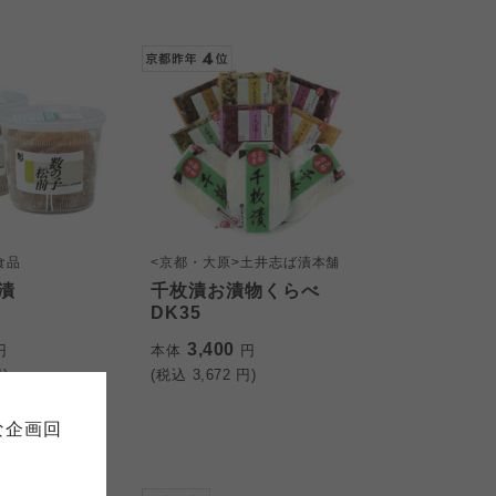
食品
<京都・大原>土井志ば漬本舗
漬
千枚漬お漬物くらべ
DK35
て
について
3,400
円
本体
円
)
(税込
3,672
円)
お預かりしている個人情報につい
販売責任者は、それぞれご利用の
ご自身が加入されている生協が定
連合が適切に管理をおこなってい
な企画回
の細則として規定されています。
ご確認ください。
ックしてご確認ください。