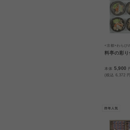
<京都>わらび
料亭の彩り個
5,900
本体
(税込
6,372
円