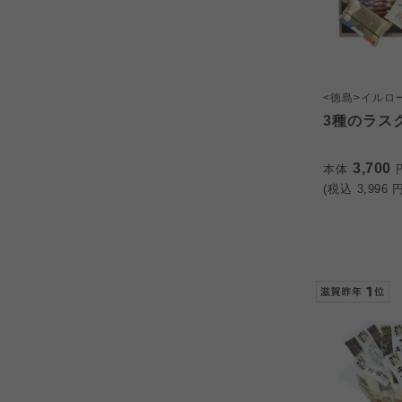
<徳島>イルロ
3種のラス
3,700
本体
(税込
3,996
円