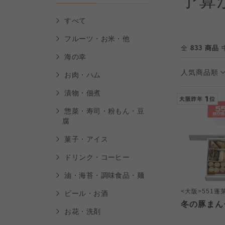
予算
すべて
フルーツ・お米・他
全
833 商品
中
海の幸
人気商品順
お肉・ハム
漬物・佃煮
惣菜・寿司・粉もん・豆
腐
菓子・アイス
ドリンク・コーヒー
油・海苔・調味食品・麺
<大阪>551蓬
ビール・お酒
冬の豚まん
お花・洗剤