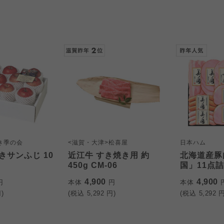
き季の会
<滋賀・大津>松喜屋
日本ハム
きサンふじ 10
近江牛 すき焼き用 約
北海道産豚
450g CM-06
国」11点詰
4,900
4,900
円
本体
円
本体
)
(税込
5,292
円)
(税込
5,292
円