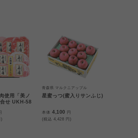
青森県 マルクニアップル
肉使用「美ノ
星蜜っつ(蜜入りサンふじ)
合せ UKH-58
4,100
円
本体
円
)
(税込
4,428
円)