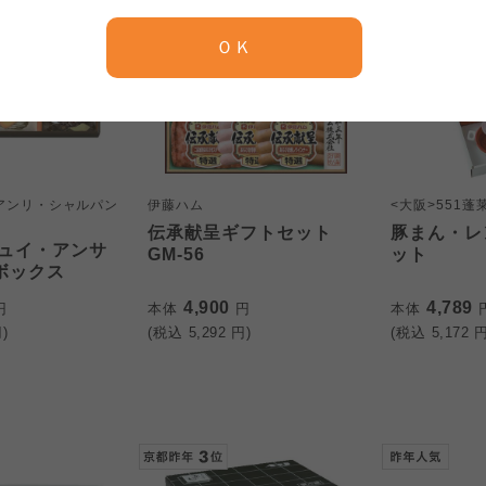
京都生協
ならコープ
ＯＫ
京都生協
ならコープ
京都生協
ならコープ
大阪いずみ市民生協
わかやま市民生協
大阪いずみ市民生協
わかやま市民生協
大阪いずみ市民生協
わかやま市民生協
アンリ・シャルパン
伊藤ハム
<大阪>551蓬
伝承献呈ギフトセット
豚まん・レ
ュイ・アンサ
GM-56
ット
Sボックス
4,900
4,789
円
本体
円
本体
)
(税込
5,292
円)
(税込
5,172
円