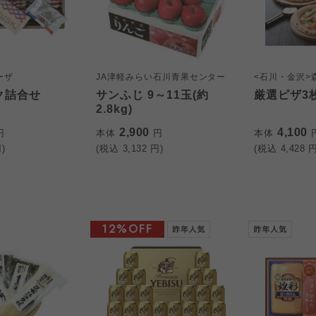
ーザ
JA津軽みらい石川青果センター
<石川・金沢>
ク詰合せ
サンふじ 9～11玉(約
厳選ピザ3
2.8kg)
2,900
4,100
円
本体
円
本体
)
(税込
3,132
円)
(税込
4,428
円
12%OFF