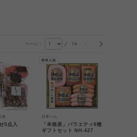
/
14
ページ：
近為
日本ハム
せ5点入
「本格派」バラエティ6種
ギフトセット NH-427