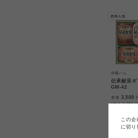
伊藤ハム
伝承献呈ギ
GM-42
ご利用
3,500
本体
(税込
3,780
円
このサイトは7つの生協から業
このサイトは7つの生協から業
このサイトは7つの生協から業
ては、コープ事業連合、ならび
生協となります。
この企
める利用約款をご確認のうえ、
ます。
各生協の「特定商取引法に基づ
に切り
コープ事業連合、ならびに各生