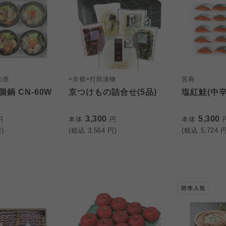
の里
<京都>打田漬物
宮商
鍋 CN-60W
京つけもの詰合せ(5品)
塩紅鮭(中辛
3,300
5,300
円
本体
円
本体
)
(税込
3,564
円)
(税込
5,724
円