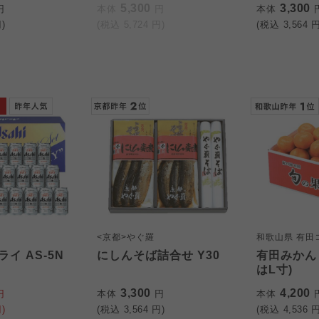
5,300
3,300
円
本体
円
本体
)
(税込
5,724
円)
(税込
3,564
円
<京都>やぐ羅
和歌山県 有田
イ AS-5N
にしんそば詰合せ Y30
有田みかん 
はL寸)
3,300
4,200
円
本体
円
本体
)
(税込
3,564
円)
(税込
4,536
円