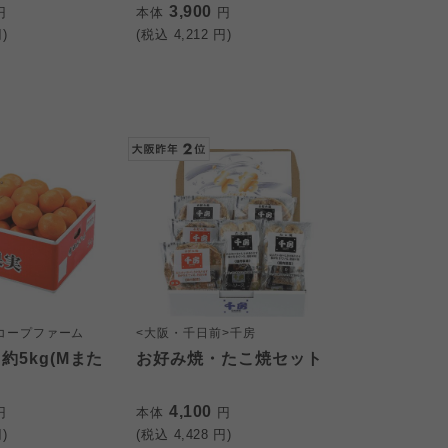
3,900
円
本体
円
)
(税込
4,212
円)
コープファーム
<大阪・千日前>千房
約5kg(Mまた
お好み焼・たこ焼セット
4,100
円
本体
円
)
(税込
4,428
円)