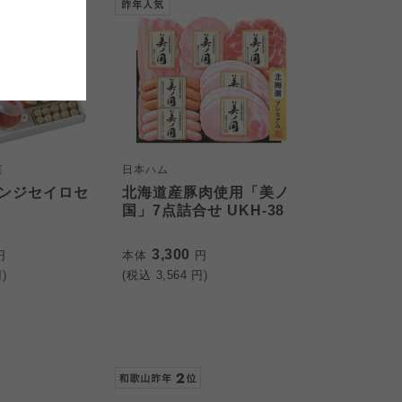
おおさかパルコープ
おおさかパルコープ
おおさかパルコープ
莱
日本ハム
ンジセイロセ
北海道産豚肉使用「美ノ
国」7点詰合せ UKH-38
3,300
円
本体
円
)
(税込
3,564
円)