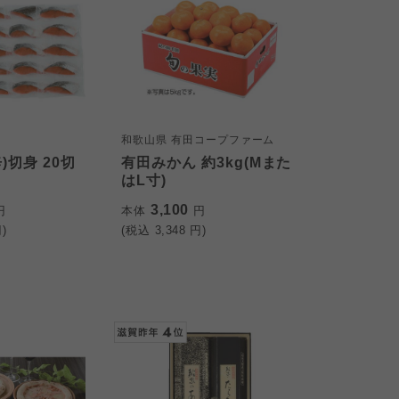
和歌山県 有田コープファーム
)切身 20切
有田みかん 約3kg(Mまた
はL寸)
3,100
円
本体
円
)
(税込
3,348
円)