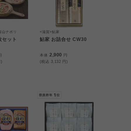
森山ナポリ
<滋賀>鮎家
枚セット
鮎家 お詰合せ CW30
2,900
円
本体
円
)
(税込
3,132
円)