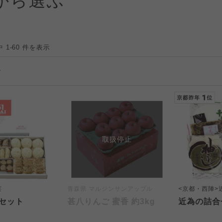
から選ぶ
 1-60 件を表示
取扱停止
莱
青森県 マルジンサンアップル
<京都・西陣>
セット
甚八りんご 蜜香 約3kg
近為の詰合