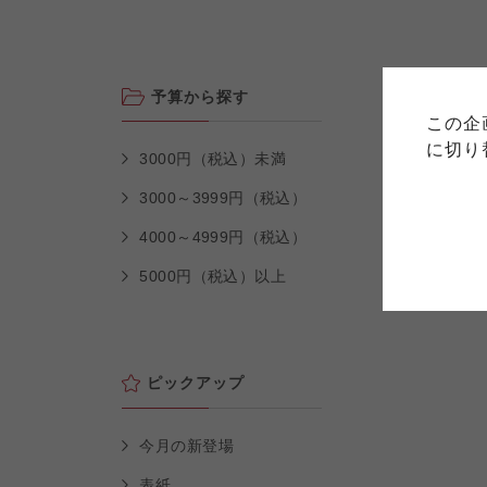
ご利用
このサイトは7つの生協から業
このサイトは7つの生協から業
予算から探す
このサイトは7つの生協から業
ては、コープ事業連合、ならび
生協となります。
この企
める利用約款をご確認のうえ、
ます。
各生協の「特定商取引法に基づ
に切り
コープ事業連合、ならびに各生
3000円（税込）未満
3000～3999円（税込）
コープしが
4000～4999円（税込）
コープしが
コープしが
5000円（税込）以上
よどがわ市民生協
よどがわ市民生協
よどがわ市民生協
ピックアップ
今月の新登場
表紙