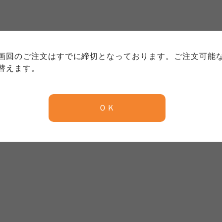
個人情報保護方針について
特定商取引法に基づく表記につい
約款（ご利用規約・ご利用規程）
務委託を受けて、コープきんき事業連合が運営しています。
務委託を受けて、コープきんき事業連合が運営しています。
務委託を受けて、コープきんき事業連合が運営しています。
に各生協の「個人情報保護方針」にもどづいて、コープ事業
画回のご注文はすでに締切となっております。ご注文可能
ご利用ください。なお、クチコミ投稿については、利用約款
く表記について」については各生協のボタンをクリックして
替えます。
協の「個人情報保護方針」については各生協のボタンをクリ
京都生協
ならコープ
ＯＫ
京都生協
ならコープ
京都生協
ならコープ
大阪いずみ市民生協
わかやま市民生協
大阪いずみ市民生協
わかやま市民生協
大阪いずみ市民生協
わかやま市民生協