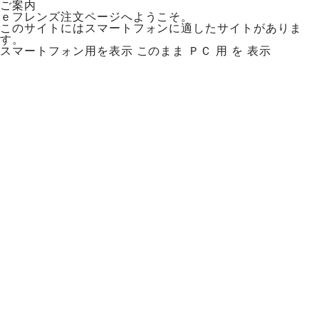
ご案内
ｅフレンズ注文ページへようこそ。
このサイトにはスマートフォンに適したサイトがありま
す。
スマートフォン用を表示
このまま ＰＣ 用 を 表示