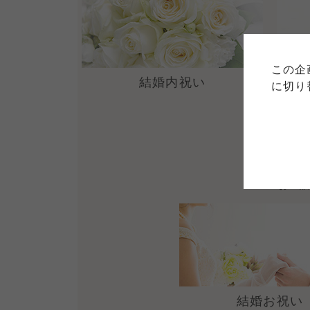
ご利用
このサイトは7つの生協から業
このサイトは7つの生協から業
このサイトは7つの生協から業
ては、コープ事業連合、ならび
生協となります。
この企
める利用約款をご確認のうえ、
ます。
結婚内祝い
各生協の「特定商取引法に基づ
に切り
コープ事業連合、ならびに各生
コープしが
コープしが
コープしが
お世
よどがわ市民生協
よどがわ市民生協
よどがわ市民生協
結婚お祝い