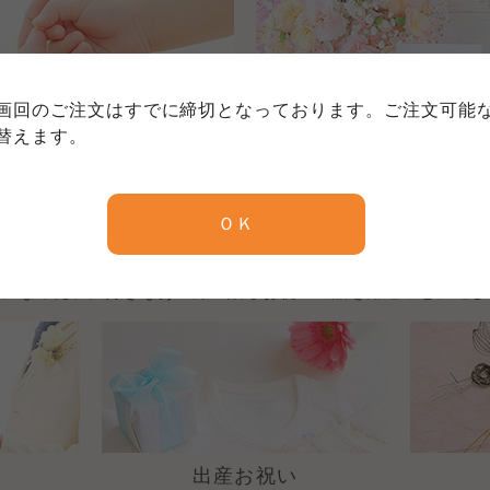
個人情報保護方針について
特定商取引法に基づく表記につい
約款（ご利用規約・ご利用規程）
務委託を受けて、コープきんき事業連合が運営しています。
務委託を受けて、コープきんき事業連合が運営しています。
務委託を受けて、コープきんき事業連合が運営しています。
に各生協の「個人情報保護方針」にもどづいて、コープ事業
画回のご注文はすでに締切となっております。ご注文可能
ご利用ください。なお、クチコミ投稿については、利用約款
出産内祝い
快気内祝い
く表記について」については各生協のボタンをクリックして
替えます。
協の「個人情報保護方針」については各生協のボタンをクリ
京都生協
ならコープ
お祝いを贈る
ＯＫ
京都生協
ならコープ
京都生協
ならコープ
話になった、大好きなあの方へ贈るお祝いの品を用途ごとに選び
大阪いずみ市民生協
わかやま市民生協
大阪いずみ市民生協
わかやま市民生協
大阪いずみ市民生協
わかやま市民生協
出産お祝い