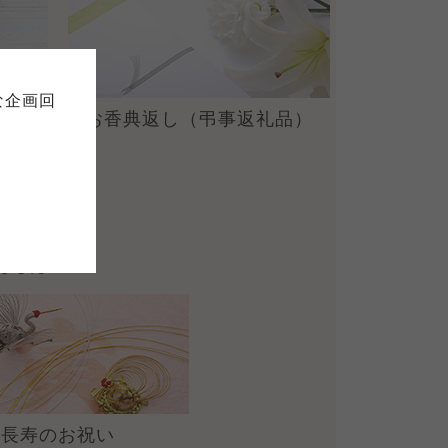
て
について
お預かりしている個人情報につい
販売責任者は、それぞれご利用の
ご自身が加入されている生協が定
連合が適切に管理をおこなってい
な企画回
の細則として規定されています。
お香典返し
（弔事返礼品）
ご確認ください。
ックしてご確認ください。
おおさかパルコープ
おおさかパルコープ
おおさかパルコープ
ました
長寿のお祝い