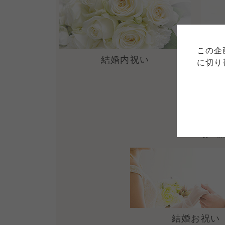
ご利用
このサイトは7つの生協から業
このサイトは7つの生協から業
このサイトは7つの生協から業
ては、コープ事業連合、ならび
生協となります。
この企
める利用約款をご確認のうえ、
ます。
結婚内祝い
各生協の「特定商取引法に基づ
に切り
コープ事業連合、ならびに各生
コープしが
コープしが
コープしが
お世
よどがわ市民生協
よどがわ市民生協
よどがわ市民生協
結婚お祝い