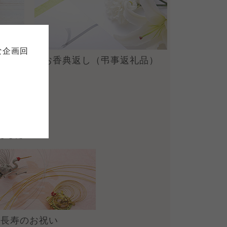
て
について
お預かりしている個人情報につい
販売責任者は、それぞれご利用の
ご自身が加入されている生協が定
連合が適切に管理をおこなってい
な企画回
の細則として規定されています。
お香典返し
（弔事返礼品）
ご確認ください。
ックしてご確認ください。
おおさかパルコープ
おおさかパルコープ
おおさかパルコープ
ました
長寿のお祝い