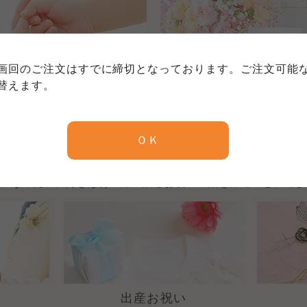
個人情報保護方針について
特定商取引法に基づく表記につい
約款（ご利用規約・ご利用規程）
務委託を受けて、コープきんき事業連合が運営しています。
務委託を受けて、コープきんき事業連合が運営しています。
務委託を受けて、コープきんき事業連合が運営しています。
に各生協の「個人情報保護方針」にもどづいて、コープ事業
画回のご注文はすでに締切となっております。ご注文可能
ご利用ください。なお、クチコミ投稿については、利用約款
出産内祝い
快気内祝い
く表記について」については各生協のボタンをクリックして
替えます。
協の「個人情報保護方針」については各生協のボタンをクリ
京都生協
ならコープ
お祝いを贈る
ＯＫ
京都生協
ならコープ
京都生協
ならコープ
話になった、大好きなあの方へ贈るお祝いの品を用途ごとに選び
大阪いずみ市民生協
わかやま市民生協
大阪いずみ市民生協
わかやま市民生協
大阪いずみ市民生協
わかやま市民生協
出産お祝い