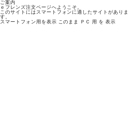
ご案内
ｅフレンズ注文ページへようこそ。
このサイトにはスマートフォンに適したサイトがありま
す。
スマートフォン用を表示
このまま ＰＣ 用 を 表示