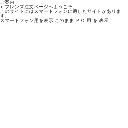
ご案内
ｅフレンズ注文ページへようこそ。
このサイトにはスマートフォンに適したサイトがありま
す。
スマートフォン用を表示
このまま ＰＣ 用 を 表示