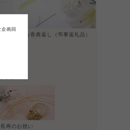
て
について
お預かりしている個人情報につい
販売責任者は、それぞれご利用の
ご自身が加入されている生協が定
連合が適切に管理をおこなってい
な企画回
の細則として規定されています。
お香典返し
（弔事返礼品）
ご確認ください。
ックしてご確認ください。
おおさかパルコープ
おおさかパルコープ
おおさかパルコープ
ました
長寿のお祝い