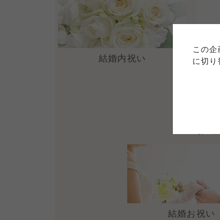
ご利用
このサイトは7つの生協から業
このサイトは7つの生協から業
このサイトは7つの生協から業
ては、コープ事業連合、ならび
生協となります。
この企
める利用約款をご確認のうえ、
ます。
結婚内祝い
各生協の「特定商取引法に基づ
に切り
コープ事業連合、ならびに各生
コープしが
コープしが
コープしが
お世
よどがわ市民生協
よどがわ市民生協
よどがわ市民生協
結婚お祝い