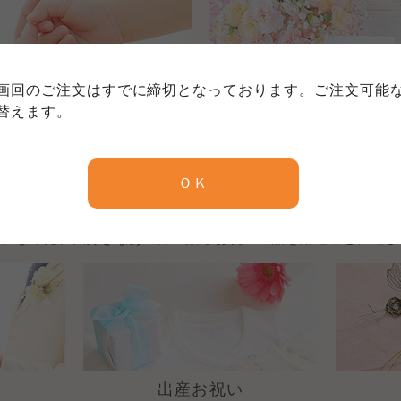
個人情報保護方針について
特定商取引法に基づく表記につい
約款（ご利用規約・ご利用規程）
務委託を受けて、コープきんき事業連合が運営しています。
務委託を受けて、コープきんき事業連合が運営しています。
務委託を受けて、コープきんき事業連合が運営しています。
に各生協の「個人情報保護方針」にもどづいて、コープ事業
画回のご注文はすでに締切となっております。ご注文可能
ご利用ください。なお、クチコミ投稿については、利用約款
出産内祝い
快気内祝い
く表記について」については各生協のボタンをクリックして
替えます。
協の「個人情報保護方針」については各生協のボタンをクリ
京都生協
ならコープ
お祝いを贈る
ＯＫ
京都生協
ならコープ
京都生協
ならコープ
話になった、大好きなあの方へ贈るお祝いの品を用途ごとに選び
大阪いずみ市民生協
わかやま市民生協
大阪いずみ市民生協
わかやま市民生協
大阪いずみ市民生協
わかやま市民生協
出産お祝い