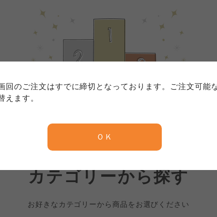
個人情報保護方針について
特定商取引法に基づく表記につい
約款（ご利用規約・ご利用規程）
務委託を受けて、コープきんき事業連合が運営しています。
務委託を受けて、コープきんき事業連合が運営しています。
務委託を受けて、コープきんき事業連合が運営しています。
に各生協の「個人情報保護方針」にもどづいて、コープ事業
画回のご注文はすでに締切となっております。ご注文可能
ご利用ください。なお、クチコミ投稿については、利用約款
く表記について」については各生協のボタンをクリックして
替えます。
協の「個人情報保護方針」については各生協のボタンをクリ
京都生協
ならコープ
ＯＫ
京都生協
ならコープ
京都生協
ならコープ
大阪いずみ市民生協
わかやま市民生協
カテゴリーから探す
大阪いずみ市民生協
わかやま市民生協
大阪いずみ市民生協
わかやま市民生協
お好きなカテゴリーから商品をお選びください