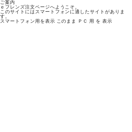
ご案内
ｅフレンズ注文ページへようこそ。
このサイトにはスマートフォンに適したサイトがありま
す。
スマートフォン用を表示
このまま ＰＣ 用 を 表示