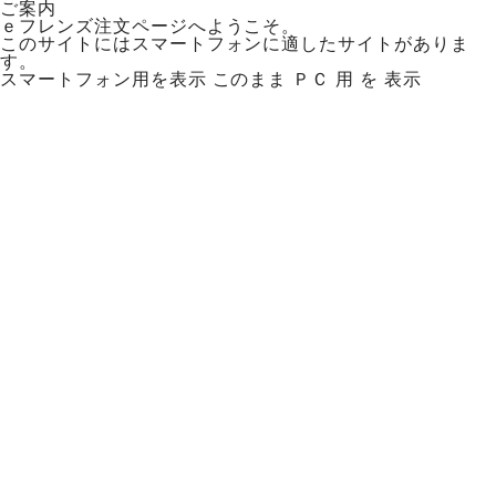
ご案内
ｅフレンズ注文ページへようこそ。
このサイトにはスマートフォンに適したサイトがありま
す。
スマートフォン用を表示
このまま ＰＣ 用 を 表示