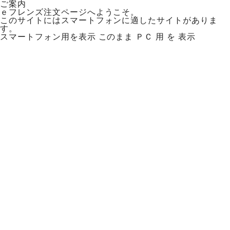
ご案内
ｅフレンズ注文ページへようこそ。
このサイトにはスマートフォンに適したサイトがありま
す。
スマートフォン用を表示
このまま ＰＣ 用 を 表示