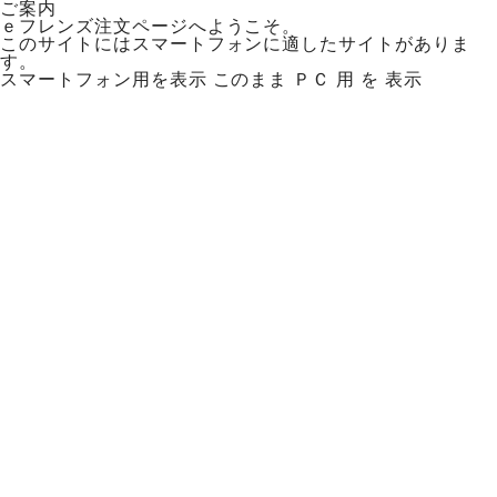
ご案内
ｅフレンズ注文ページへようこそ。
このサイトにはスマートフォンに適したサイトがありま
す。
スマートフォン用を表示
このまま ＰＣ 用 を 表示