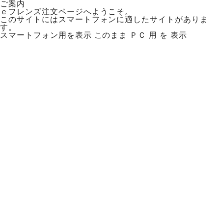
ご案内
ｅフレンズ注文ページへようこそ。
このサイトにはスマートフォンに適したサイトがありま
す。
スマートフォン用を表示
このまま ＰＣ 用 を 表示