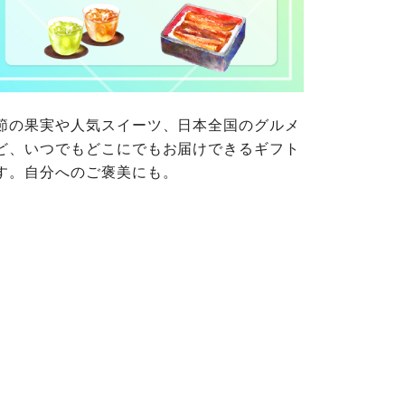
ご自身が加入されている生協が定
連合が適切に管理をおこなってい
の細則として規定されています。
ご確認ください。
ックしてご確認ください。
おおさかパルコープ
おおさかパルコープ
節の果実や人気スイーツ、日本全国のグルメ
おおさかパルコープ
ど、いつでもどこにでもお届けできるギフト
す。自分へのご褒美にも。