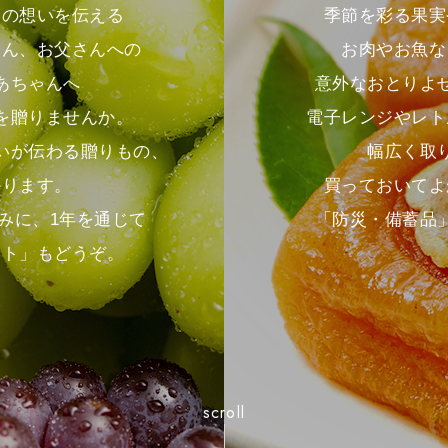
季節を彩る果実
との想いを伝える
お肉やお魚な
さん、お父さんへの
意外なおとりよ
あちゃんへ
電子レンジやレト
を贈りませんか。
幅広く取
いが伝わる贈りもの、
買っておいてよ
かります。
「防災・備蓄品
みに、1年を通じて
フト」もどうぞ。
scroll