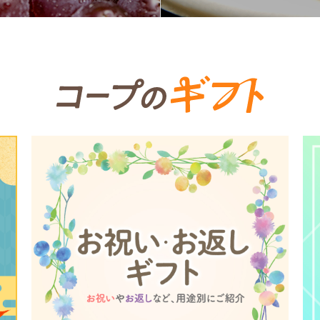
個人情報保護方針について
特定商取引法に基づく表記につい
約款（ご利用規約・ご利用規程）
務委託を受けて、コープきんき事業連合が運営しています。
務委託を受けて、コープきんき事業連合が運営しています。