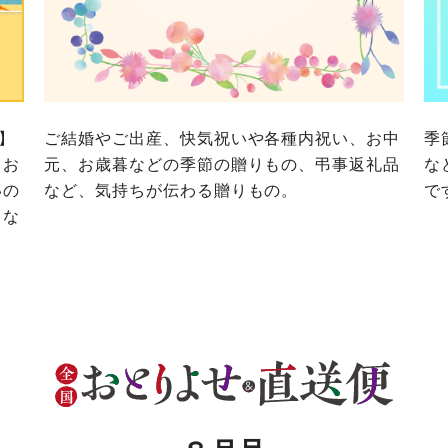
務委託を受けて、コープきんき事業連合が運営しています。
に各生協の「個人情報保護方針」にもどづいて、コープ事業
ご利用ください。なお、クチコミ投稿については、利用約款
く表記について」については各生協のボタンをクリックして
協の「個人情報保護方針」については各生協のボタンをクリ
京都生協
ならコープ
京都生協
ならコープ
で】
ご結婚やご出産、快気祝いや各種内祝い、お中
季
京都生協
ならコープ
、お
元、お歳暮などの季節の贈りもの、弔事返礼品
な
いの
など、気持ちが伝わる贈りもの。
で
大阪いずみ市民生協
わかやま市民生協
大阪いずみ市民生協
わかやま市民生協
大阪いずみ市民生協
わかやま市民生協
トな