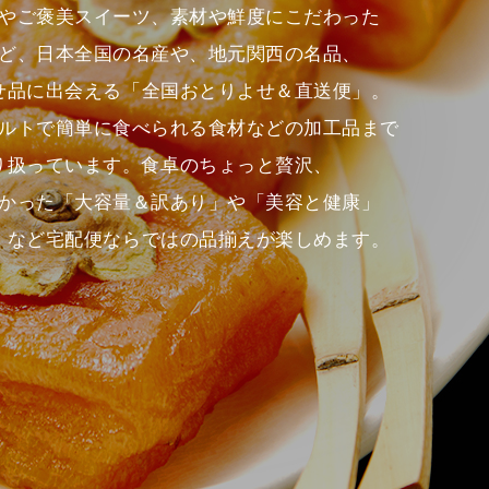
やご褒美スイーツ、素材や鮮度にこだわった
ど、日本全国の名産や、地元関西の名品、
せ品に出会える「全国おとりよせ＆直送便」。
ルトで簡単に食べられる食材などの加工品まで
り扱っています。食卓のちょっと贅沢、
かった「大容量＆訳あり」や「美容と健康」
」など宅配便ならではの品揃えが楽しめます。