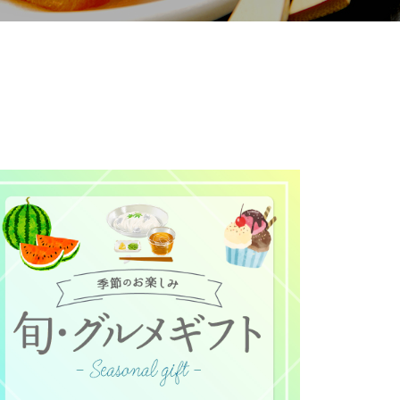
て
について
お預かりしている個人情報につい
販売責任者は、それぞれご利用の