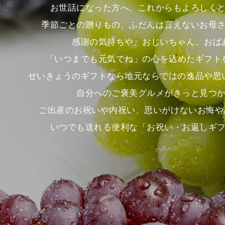
お世話になった方へ、これからもよろしく
季節ごとの贈りもの。ふだんは言えないお母
感謝の気持ちや、おじいちゃん、おば
「いつまでも元気でね」の心を込めたギフト
せいきょうのギフトなら地元ならではの逸品や思
自分へのご褒美グルメがきっと見つ
ご出産のお祝いや内祝い、思いがけないお悔や
いつでも送れる便利な「お祝い・お返しギ