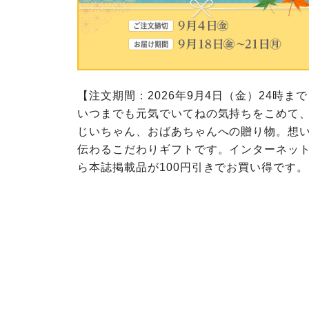
このサイトは7つの生協から業
ては、コープ事業連合、ならび
生協となります。
める利用約款をご確認のうえ、
ます。
各生協の「特定商取引法に基づ
コープ事業連合、ならびに各生
コープしが
コープしが
【注文期間：2026年9月4日（金）24時ま
コープしが
いつまでも元気でいてねの気持ちをこめて
じいちゃん、おばあちゃんへの贈り物。想
よどがわ市民生協
よどがわ市民生協
よどがわ市民生協
伝わるこだわりギフトです。インターネッ
ら本誌掲載品が100円引きでお買い得です。