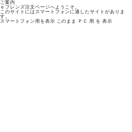
ご案内
ｅフレンズ注文ページへようこそ。
このサイトにはスマートフォンに適したサイトがありま
す。
スマートフォン用を表示
このまま ＰＣ 用 を 表示