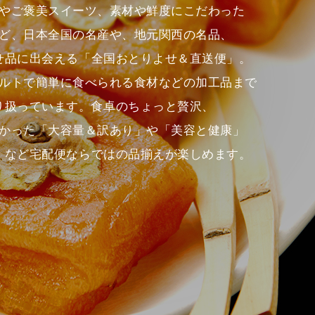
やご褒美スイーツ、素材や鮮度にこだわった
ど、日本全国の名産や、地元関西の名品、
せ品に出会える「全国おとりよせ＆直送便」。
ルトで簡単に食べられる食材などの加工品まで
り扱っています。食卓のちょっと贅沢、
かった「大容量＆訳あり」や「美容と健康」
」など宅配便ならではの品揃えが楽しめます。