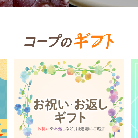
個人情報保護方針について
特定商取引法に基づく表記につい
約款（ご利用規約・ご利用規程）
務委託を受けて、コープきんき事業連合が運営しています。
務委託を受けて、コープきんき事業連合が運営しています。