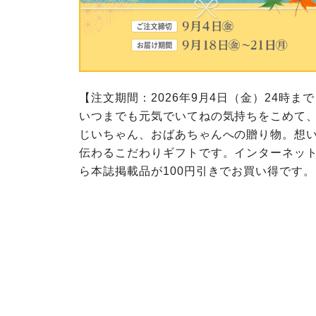
このサイトは7つの生協から業
ては、コープ事業連合、ならび
生協となります。
める利用約款をご確認のうえ、
ます。
各生協の「特定商取引法に基づ
コープ事業連合、ならびに各生
コープしが
コープしが
【注文期間：2026年9月4日（金）24時ま
コープしが
いつまでも元気でいてねの気持ちをこめて
じいちゃん、おばあちゃんへの贈り物。想
よどがわ市民生協
よどがわ市民生協
よどがわ市民生協
伝わるこだわりギフトです。インターネッ
ら本誌掲載品が100円引きでお買い得です。