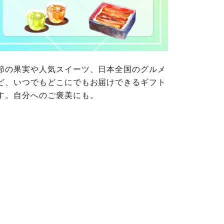
ご自身が加入されている生協が定
連合が適切に管理をおこなってい
の細則として規定されています。
ご確認ください。
ックしてご確認ください。
おおさかパルコープ
おおさかパルコープ
節の果実や人気スイーツ、日本全国のグルメ
おおさかパルコープ
ど、いつでもどこにでもお届けできるギフト
す。自分へのご褒美にも。