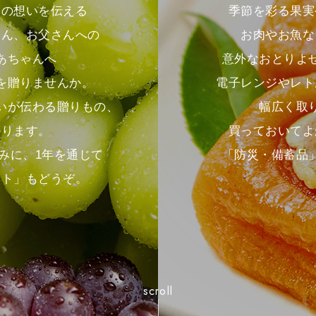
季節を彩る果実
との想いを伝える
お肉やお魚な
さん、お父さんへの
意外なおとりよ
あちゃんへ
電子レンジやレト
を贈りませんか。
幅広く取
いが伝わる贈りもの、
買っておいてよ
かります。
「防災・備蓄品
みに、1年を通じて
フト」もどうぞ。
scroll