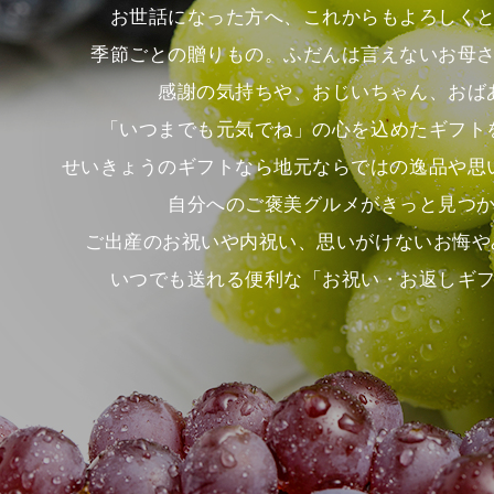
お世話になった方へ、これからもよろしく
季節ごとの贈りもの。ふだんは言えないお母
感謝の気持ちや、おじいちゃん、おば
「いつまでも元気でね」の心を込めたギフト
せいきょうのギフトなら地元ならではの逸品や思
自分へのご褒美グルメがきっと見つ
ご出産のお祝いや内祝い、思いがけないお悔や
いつでも送れる便利な「お祝い・お返しギ