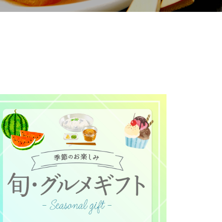
て
について
お預かりしている個人情報につい
販売責任者は、それぞれご利用の