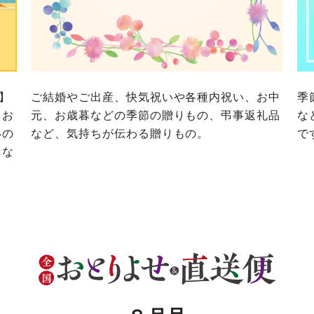
務委託を受けて、コープきんき事業連合が運営しています。
に各生協の「個人情報保護方針」にもどづいて、コープ事業
ご利用ください。なお、クチコミ投稿については、利用約款
く表記について」については各生協のボタンをクリックして
協の「個人情報保護方針」については各生協のボタンをクリ
京都生協
ならコープ
京都生協
ならコープ
で】
ご結婚やご出産、快気祝いや各種内祝い、お中
季
京都生協
ならコープ
、お
元、お歳暮などの季節の贈りもの、弔事返礼品
な
いの
など、気持ちが伝わる贈りもの。
で
大阪いずみ市民生協
わかやま市民生協
大阪いずみ市民生協
わかやま市民生協
大阪いずみ市民生協
わかやま市民生協
トな