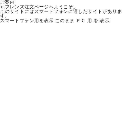
ご案内
ｅフレンズ注文ページへようこそ。
このサイトにはスマートフォンに適したサイトがありま
す。
スマートフォン用を表示
このまま ＰＣ 用 を 表示