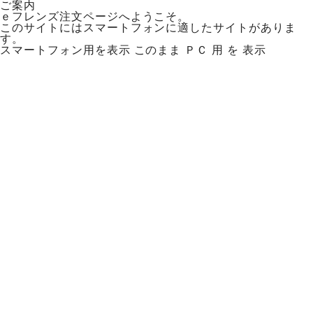
ご案内
ｅフレンズ注文ページへようこそ。
このサイトにはスマートフォンに適したサイトがありま
す。
スマートフォン用を表示
このまま ＰＣ 用 を 表示