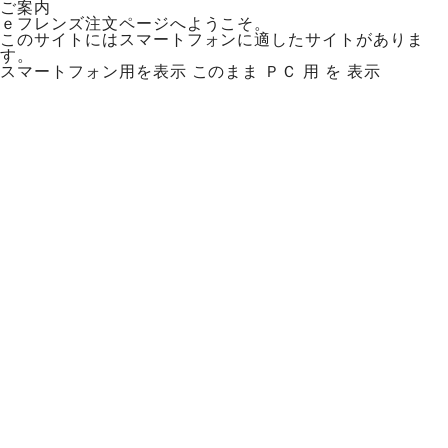
ご案内
ｅフレンズ注文ページへようこそ。
このサイトにはスマートフォンに適したサイトがありま
す。
スマートフォン用を表示
このまま ＰＣ 用 を 表示