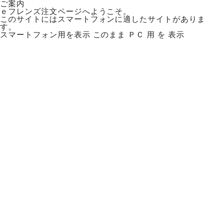
ご案内
ｅフレンズ注文ページへようこそ。
このサイトにはスマートフォンに適したサイトがありま
す。
スマートフォン用を表示
このまま ＰＣ 用 を 表示