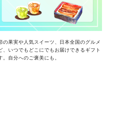
ご自身が加入されている生協が定
連合が適切に管理をおこなってい
の細則として規定されています。
ご確認ください。
ックしてご確認ください。
おおさかパルコープ
おおさかパルコープ
節の果実や人気スイーツ、日本全国のグルメ
おおさかパルコープ
ど、いつでもどこにでもお届けできるギフト
す。自分へのご褒美にも。