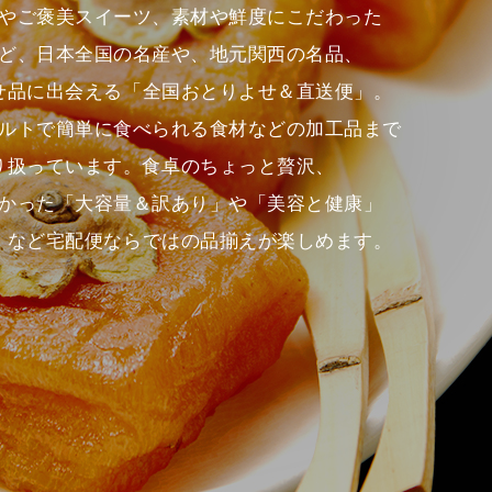
やご褒美スイーツ、素材や鮮度にこだわった
ど、日本全国の名産や、地元関西の名品、
せ品に出会える「全国おとりよせ＆直送便」。
ルトで簡単に食べられる食材などの加工品まで
り扱っています。食卓のちょっと贅沢、
かった「大容量＆訳あり」や「美容と健康」
」など宅配便ならではの品揃えが楽しめます。