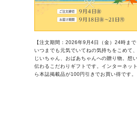
このサイトは7つの生協から業
ては、コープ事業連合、ならび
生協となります。
める利用約款をご確認のうえ、
ます。
各生協の「特定商取引法に基づ
コープ事業連合、ならびに各生
コープしが
コープしが
【注文期間：2026年9月4日（金）24時ま
コープしが
いつまでも元気でいてねの気持ちをこめて
じいちゃん、おばあちゃんへの贈り物。想
よどがわ市民生協
よどがわ市民生協
よどがわ市民生協
伝わるこだわりギフトです。インターネッ
ら本誌掲載品が100円引きでお買い得です。