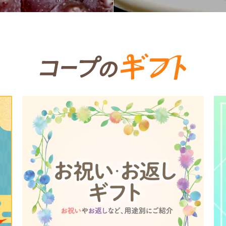
個人情報保護方針について
特定商取引法に基づく表記につい
約款（ご利用規約・ご利用規程）
務委託を受けて、コープきんき事業連合が運営しています。
務委託を受けて、コープきんき事業連合が運営しています。