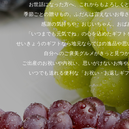
お世話になった方へ、これからもよろしく
季節ごとの贈りもの。ふだんは言えないお母
感謝の気持ちや、おじいちゃん、おば
「いつまでも元気でね」の心を込めたギフト
せいきょうのギフトなら地元ならではの逸品や思
自分へのご褒美グルメがきっと見つ
ご出産のお祝いや内祝い、思いがけないお悔や
いつでも送れる便利な「お祝い・お返しギ