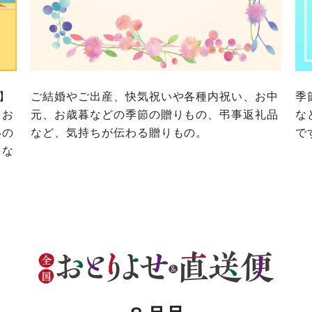
務委託を受けて、コープきんき事業連合が運営しています。
に各生協の「個人情報保護方針」にもどづいて、コープ事業
ご利用ください。なお、クチコミ投稿については、利用約款
く表記について」については各生協のボタンをクリックして
協の「個人情報保護方針」については各生協のボタンをクリ
京都生協
ならコープ
京都生協
ならコープ
で】
ご結婚やご出産、快気祝いや各種内祝い、お中
季
京都生協
ならコープ
、お
元、お歳暮などの季節の贈りもの、弔事返礼品
な
いの
など、気持ちが伝わる贈りもの。
で
大阪いずみ市民生協
わかやま市民生協
大阪いずみ市民生協
わかやま市民生協
大阪いずみ市民生協
わかやま市民生協
トな