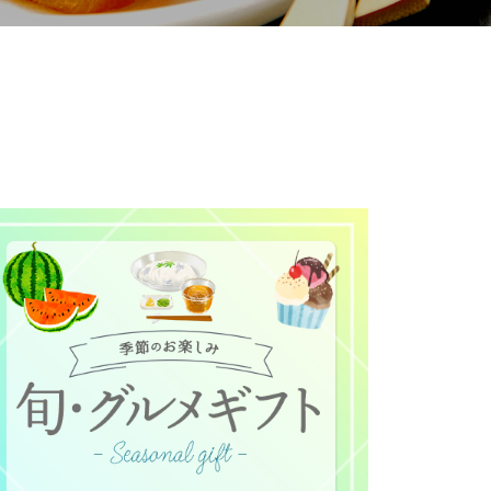
て
について
お預かりしている個人情報につい
販売責任者は、それぞれご利用の