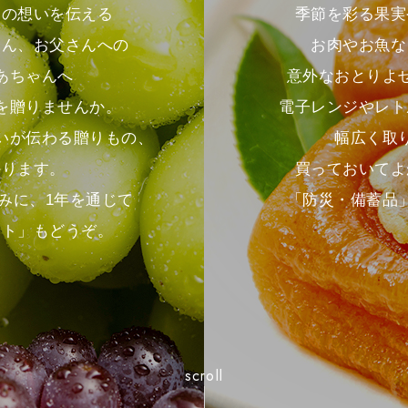
季節を彩る果実
との想いを伝える
お肉やお魚な
さん、お父さんへの
意外なおとりよ
あちゃんへ
電子レンジやレト
を贈りませんか。
幅広く取
いが伝わる贈りもの、
買っておいてよ
かります。
「防災・備蓄品
みに、1年を通じて
フト」もどうぞ。
scroll