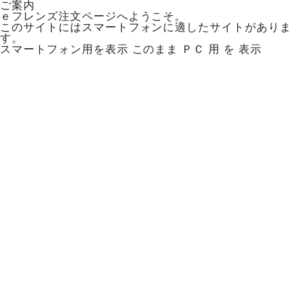
ご案内
ｅフレンズ注文ページへようこそ。
このサイトにはスマートフォンに適したサイトがありま
す。
スマートフォン用を表示
このまま ＰＣ 用 を 表示