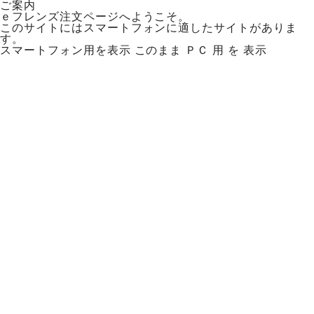
ご案内
ｅフレンズ注文ページへようこそ。
このサイトにはスマートフォンに適したサイトがありま
す。
スマートフォン用を表示
このまま ＰＣ 用 を 表示