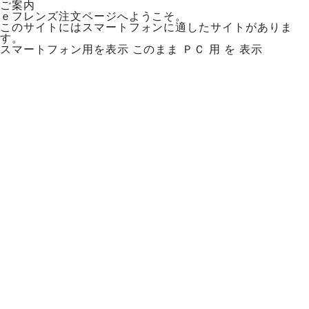
ご案内
ｅフレンズ注文ページへようこそ。
このサイトにはスマートフォンに適したサイトがありま
す。
スマートフォン用を表示
このまま ＰＣ 用 を 表示