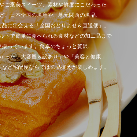
やご褒美スイーツ、素材や鮮度にこだわった
ど、日本全国の名産や、地元関西の名品、
せ品に出会える「全国おとりよせ＆直送便」。
ルトで簡単に食べられる食材などの加工品まで
り扱っています。食卓のちょっと贅沢、
かった「大容量＆訳あり」や「美容と健康」
」など宅配便ならではの品揃えが楽しめます。