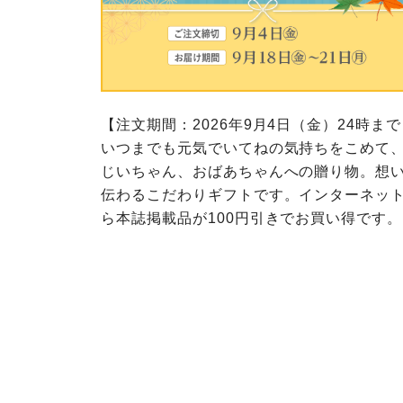
このサイトは7つの生協から業
ては、コープ事業連合、ならび
生協となります。
める利用約款をご確認のうえ、
ます。
各生協の「特定商取引法に基づ
コープ事業連合、ならびに各生
コープしが
コープしが
【注文期間：2026年9月4日（金）24時ま
コープしが
いつまでも元気でいてねの気持ちをこめて
じいちゃん、おばあちゃんへの贈り物。想
よどがわ市民生協
よどがわ市民生協
よどがわ市民生協
伝わるこだわりギフトです。インターネッ
ら本誌掲載品が100円引きでお買い得です。