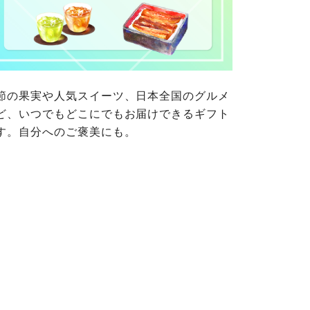
ご自身が加入されている生協が定
連合が適切に管理をおこなってい
の細則として規定されています。
ご確認ください。
ックしてご確認ください。
おおさかパルコープ
おおさかパルコープ
節の果実や人気スイーツ、日本全国のグルメ
おおさかパルコープ
ど、いつでもどこにでもお届けできるギフト
す。自分へのご褒美にも。