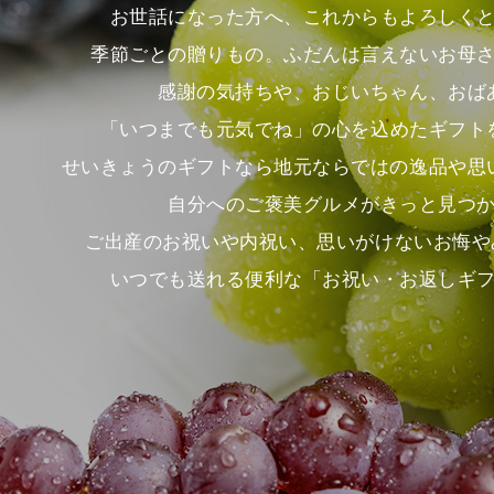
お世話になった方へ、これからもよろしく
季節ごとの贈りもの。ふだんは言えないお母
感謝の気持ちや、おじいちゃん、おば
「いつまでも元気でね」の心を込めたギフト
せいきょうのギフトなら地元ならではの逸品や思
自分へのご褒美グルメがきっと見つ
ご出産のお祝いや内祝い、思いがけないお悔や
いつでも送れる便利な「お祝い・お返しギ