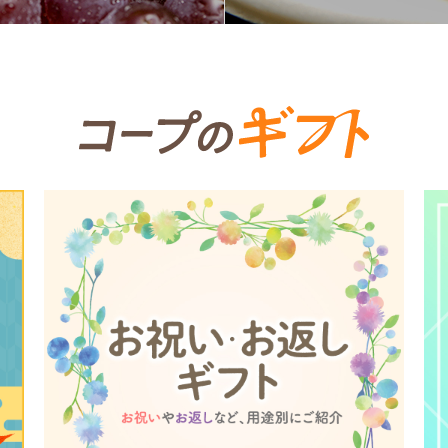
個人情報保護方針について
特定商取引法に基づく表記につい
約款（ご利用規約・ご利用規程）
務委託を受けて、コープきんき事業連合が運営しています。
務委託を受けて、コープきんき事業連合が運営しています。