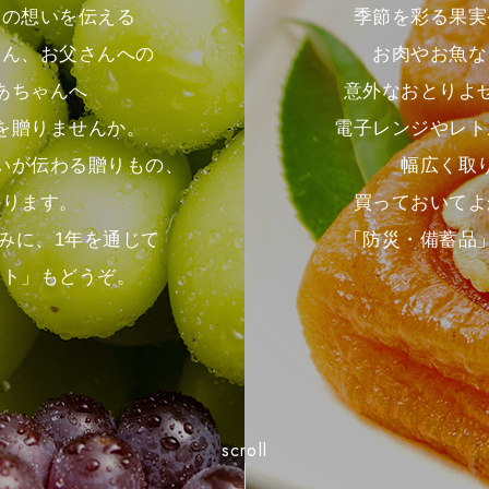
季節を彩る果実
との想いを伝える
お肉やお魚な
さん、お父さんへの
意外なおとりよ
あちゃんへ
電子レンジやレト
を贈りませんか。
幅広く取
いが伝わる贈りもの、
買っておいてよ
かります。
「防災・備蓄品
みに、1年を通じて
フト」もどうぞ。
scroll