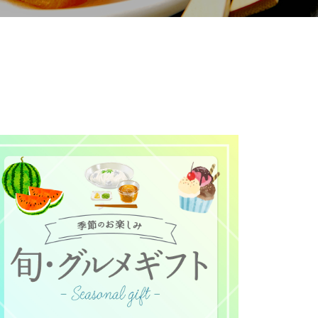
て
について
お預かりしている個人情報につい
販売責任者は、それぞれご利用の