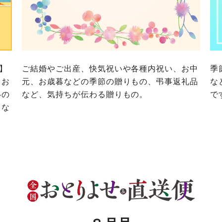
務委託を受けて、コープきんき事業連合が運営しています。
に各生協の「個人情報保護方針」にもどづいて、コープ事業
ご利用ください。なお、クチコミ投稿については、利用約款
く表記について」については各生協のボタンをクリックして
協の「個人情報保護方針」については各生協のボタンをクリ
京都生協
ならコープ
京都生協
ならコープ
で】
ご結婚やご出産、快気祝いや各種内祝い、お中
季
京都生協
ならコープ
、お
元、お歳暮などの季節の贈りもの、弔事返礼品
な
いの
など、気持ちが伝わる贈りもの。
で
大阪いずみ市民生協
わかやま市民生協
大阪いずみ市民生協
わかやま市民生協
大阪いずみ市民生協
わかやま市民生協
トな