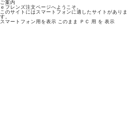
ご案内
ｅフレンズ注文ページへようこそ。
このサイトにはスマートフォンに適したサイトがありま
す。
スマートフォン用を表示
このまま ＰＣ 用 を 表示