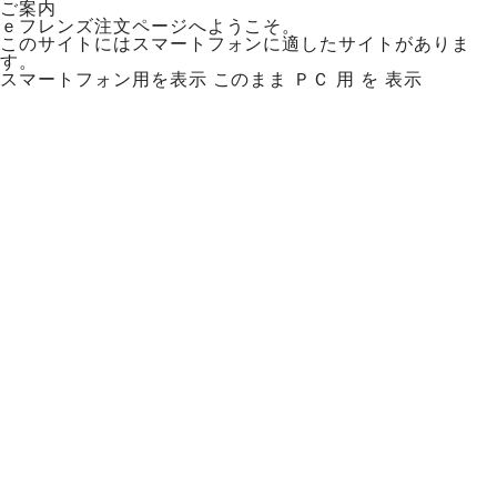
ご案内
ｅフレンズ注文ページへようこそ。
このサイトにはスマートフォンに適したサイトがありま
す。
スマートフォン用を表示
このまま ＰＣ 用 を 表示