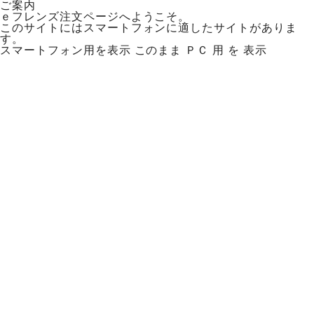
ご案内
ｅフレンズ注文ページへようこそ。
このサイトにはスマートフォンに適したサイトがありま
す。
スマートフォン用を表示
このまま ＰＣ 用 を 表示