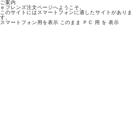
ご案内
ｅフレンズ注文ページへようこそ。
このサイトにはスマートフォンに適したサイトがありま
す。
スマートフォン用を表示
このまま ＰＣ 用 を 表示