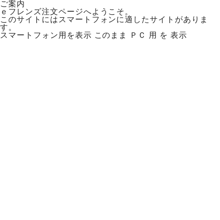
ご案内
ｅフレンズ注文ページへようこそ。
このサイトにはスマートフォンに適したサイトがありま
す。
スマートフォン用を表示
このまま ＰＣ 用 を 表示