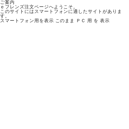
ご案内
ｅフレンズ注文ページへようこそ。
このサイトにはスマートフォンに適したサイトがありま
す。
スマートフォン用を表示
このまま ＰＣ 用 を 表示