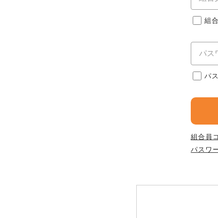
このサイトは7つの生協から業
このサイトは7つの生協から業
このサイトは7つの生協から業
ては、コープ事業連合、ならび
組
生協となります。
める利用約款をご確認のうえ、
ます。
各生協の「特定商取引法に基づ
コープ事業連合、ならびに各生
コープしが
パ
コープしが
コープしが
よどがわ市民生協
よどがわ市民生協
よどがわ市民生協
組合員
パスワ