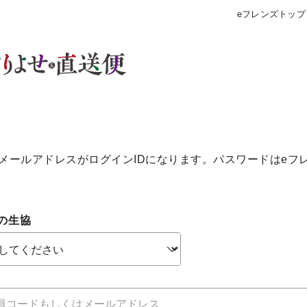
eフレンズトップ
メールアドレスがログインIDになります。パスワードはeフ
の生協
個人情報保護方針について
特定商取引法に基づく表記につい
約款（ご利用規約・ご利用規程）