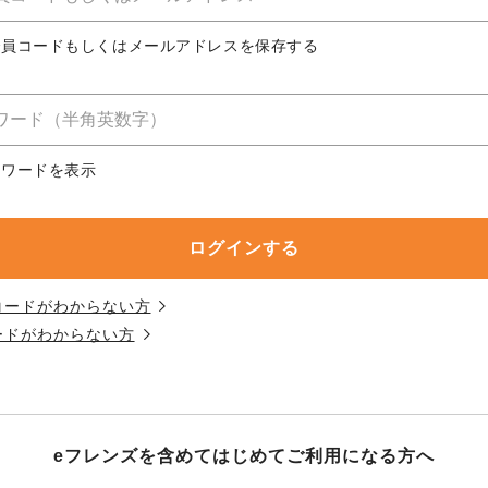
務委託を受けて、コープきんき事業連合が運営しています。
務委託を受けて、コープきんき事業連合が運営しています。
務委託を受けて、コープきんき事業連合が運営しています。
に各生協の「個人情報保護方針」にもどづいて、コープ事業
合員コードもしくはメールアドレスを保存する
ご利用ください。なお、クチコミ投稿については、利用約款
く表記について」については各生協のボタンをクリックして
協の「個人情報保護方針」については各生協のボタンをクリ
京都生協
ならコープ
スワードを表示
京都生協
ならコープ
京都生協
ならコープ
大阪いずみ市民生協
わかやま市民生協
大阪いずみ市民生協
わかやま市民生協
大阪いずみ市民生協
わかやま市民生協
コードがわからない方
ードがわからない方
eフレンズを含めてはじめて
ご利用になる方へ