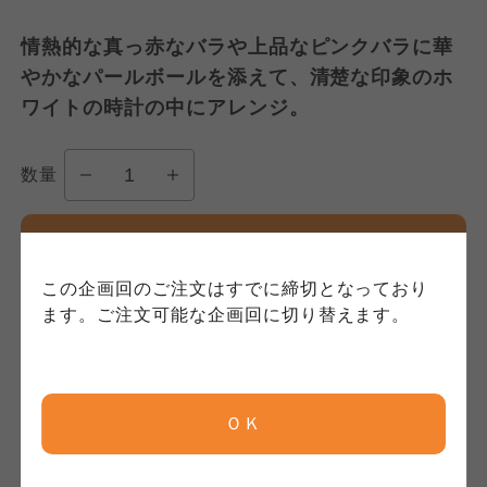
このサイトは7つの生協から業務委託を受けて、
用規程）について
いて
コープきんき事業連合が運営しています。お預
情熱的な真っ赤なバラや上品なピンクバラに華
かりしている個人情報については、コープ事業
このサイトは7つの生協から業務委託を受けて、
このサイトは7つの生協から業務委託を受けて、
やかなパールボールを添えて、清楚な印象のホ
連合、ならびに各生協の「個人情報保護方針」
コープきんき事業連合が運営しています。ご自
コープきんき事業連合が運営しています。販売
ワイトの時計の中にアレンジ。
にもどづいて、コープ事業連合が適切に管理を
身が加入されている生協が定める利用約款をご
責任者は、それぞれご利用の生協となります。
おこなっています。
確認のうえ、ご利用ください。なお、クチコミ
各生協の「特定商取引法に基づく表記につい
コープ事業連合、ならびに各生協の「個人情報
投稿については、利用約款の細則として規定さ
て」については各生協のボタンをクリックして
数量
保護方針」については各生協のボタンをクリッ
れています。
ご確認ください。
クしてご確認ください。
お買い物かごに入れる
コープしが
コープしが
この企画回のご注文はすでに締切となっており
コープしが
ます。ご注文可能な企画回に切り替えます。
京都生協
京都生協
注文締切日
京都生協
2月19日 3:00
まで
ＯＫ
ならコープ
ならコープ
ならコープ
商品のお届け
検索する