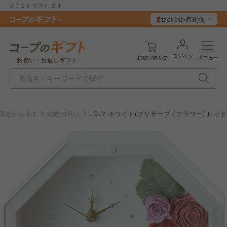
ようこそ
ゲスト
さま
お祝い・お返しギフト
用途から探す
結婚内祝い
LOLY ホワイト(プリザーブドフラワー) レッ