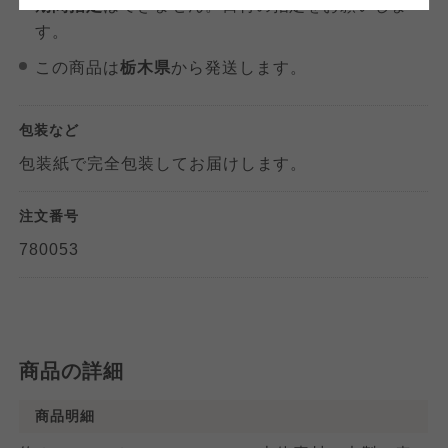
期間指定
はできません。日付の指定をお願いしま
おおさかパルコープ
おおさかパルコープ
す。
おおさかパルコープ
この商品は
栃木県
から発送します。
よどがわ市民生協
よどがわ市民生協
よどがわ市民生協
包装など
大阪いずみ市民生協
大阪いずみ市民生協
包装紙で完全包装してお届けします。
大阪いずみ市民生協
注文番号
わかやま市民生協
わかやま市民生協
わかやま市民生協
780053
商品の詳細
商品明細