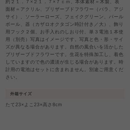
約２１．７×２１．７×７ｃｍ、本体素材＝木製、表
面材＝アクリル、プリザーブドフラワー（バラ、アジ
サイ）、ソーラーローズ、フェイクグリーン、パール
ボール、器（カザロオクタゴン時計付き／大）、飾り
用フック２個、お手入れのしおり付、単３電池１本使
用（別売）写真はイメージです。写真と色・形・サイ
ズが異なる場合があります。自然の風合いを活かした
プリザーブドフラワーです。生花を特殊加工し、着色
していますので色の濃淡が生じる場合があります。時
計用の電池はセットに含まれません。別途ご用意くだ
さい。
外箱サイズ
たて23×よこ23×高さ8cm