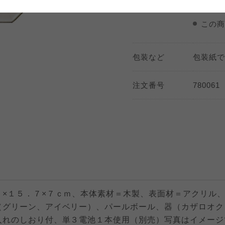
商品のお届け
期間指
大阪いずみ市民生協
わかやま市民生協
大阪いずみ市民生協
わかやま市民生協
大阪いずみ市民生協
わかやま市民生協
この商
包装など
包装紙で
注文番号
780061
７×１５．７×７ｃｍ、本体素材＝木製、表面材＝アクリル
（グリーン、アイベリー）、パールボール、器（カザロオク
入れのしおり付、単３電池１本使用（別売）写真はイメージ