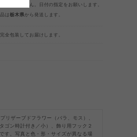
定
はできません。日付の指定をお願いします。
品は
栃木県
から発送します。
完全包装してお届けします。
、プリザーブドフラワー（バラ、モス）、
タゴン時計付き／小）、飾り用フック２
です。写真と色・形・サイズが異なる場