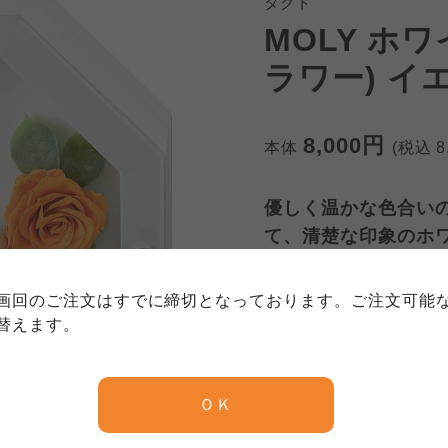
タクト
MOLY ホ
ラワー) イ
8,000円
本体
(税込
8
個人情報保護方針について
優しく温かな色合い
特定商取引法に基づく表記につい
約款（ご利用規約・ご利用規程）
て、清楚な印象のホ
務委託を受けて、コープきんき事業連合が運営しています。
務委託を受けて、コープきんき事業連合が運営しています。
務委託を受けて、コープきんき事業連合が運営しています。
に各生協の「個人情報保護方針」にもどづいて、コープ事業
画回のご注文はすでに締切となっております。ご注文可能
ご利用ください。なお、クチコミ投稿については、利用約款
数量
く表記について」については各生協のボタンをクリックして
替えます。
協の「個人情報保護方針」については各生協のボタンをクリ
京都生協
ならコープ
ＯＫ
注文締切日
2月19日 
京都生協
ならコープ
京都生協
ならコープ