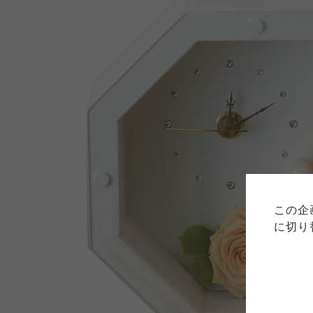
ご利用
このサイトは7つの生協から業
このサイトは7つの生協から業
このサイトは7つの生協から業
ては、コープ事業連合、ならび
生協となります。
この企
める利用約款をご確認のうえ、
ます。
各生協の「特定商取引法に基づ
に切り
コープ事業連合、ならびに各生
コープしが
コープしが
コープしが