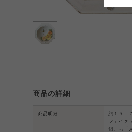
よどがわ市民生協
よどがわ市民生協
よどがわ市民生協
商品の詳細
商品明細
約１５．
フェイク
個、お手