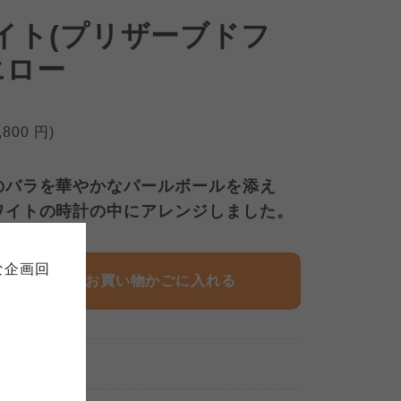
ワイト(プリザーブドフ
エロー
,800
円)
のバラを華やかなパールボールを添え
て
について
ワイトの時計の中にアレンジしました。
お預かりしている個人情報につい
販売責任者は、それぞれご利用の
ご自身が加入されている生協が定
連合が適切に管理をおこなってい
な企画回
の細則として規定されています。
お買い物かごに入れる
ご確認ください。
ックしてご確認ください。
おおさかパルコープ
3:00
まで
おおさかパルコープ
おおさかパルコープ