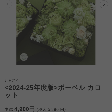
個人情報保護方針について
特定商取引法に基づく表記につ
ご利用約款（ご利用規約・ご利
シャディ
このサイトは7つの生協から業務委託を受けて、
<2024-25年度版>ボーベル カロ
用規程）について
いて
コープきんき事業連合が運営しています。お預
ット
かりしている個人情報については、コープ事業
このサイトは7つの生協から業務委託を受けて、
このサイトは7つの生協から業務委託を受けて、
連合、ならびに各生協の「個人情報保護方針」
コープきんき事業連合が運営しています。ご自
コープきんき事業連合が運営しています。販売
4,900円
にもどづいて、コープ事業連合が適切に管理を
本体
(税込
5,390
円)
身が加入されている生協が定める利用約款をご
責任者は、それぞれご利用の生協となります。