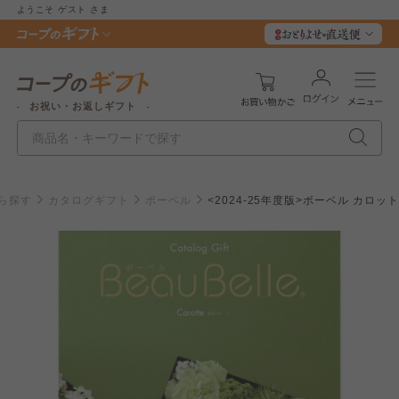
ようこそ
ゲスト
さま
お祝い・お返しギフト
ら探す
カタログギフト
ボーベル
<2024-25年度版>ボーベル カロット