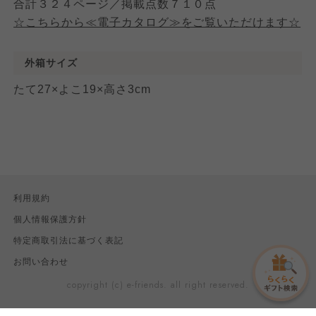
合計３２４ページ／掲載点数７１０点
☆こちらから≪電子カタログ≫をご覧いただけます☆
外箱サイズ
たて27×よこ19×高さ3cm
利用規約
個人情報保護方針
特定商取引法に基づく表記
お問い合わせ
copyright (c) e-friends. all right reserved.