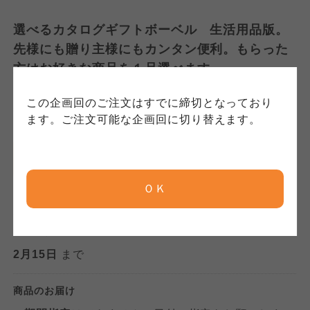
おこなっています。
確認のうえ、ご利用ください。なお、クチコミ
各生協の「特定商取引法に基づく表記につい
コープ事業連合、ならびに各生協の「個人情報
選べるカタログギフトボーベル 生活用品版。
投稿については、利用約款の細則として規定さ
て」については各生協のボタンをクリックして
保護方針」については各生協のボタンをクリッ
れています。
ご確認ください。
先様にも贈り主様にもカンタン便利。もらった
クしてご確認ください。
方はお好きな商品を１品選べます。
コープしが
コープしが
この企画回のご注文はすでに締切となっており
数量
コープしが
ます。ご注文可能な企画回に切り替えます。
京都生協
京都生協
お買い物かごに入れる
京都生協
ＯＫ
ならコープ
ならコープ
ならコープ
検索する
注文締切日
おおさかパルコープ
おおさかパルコープ
2月15日
まで
おおさかパルコープ
よどがわ市民生協
よどがわ市民生協
商品のお届け
よどがわ市民生協