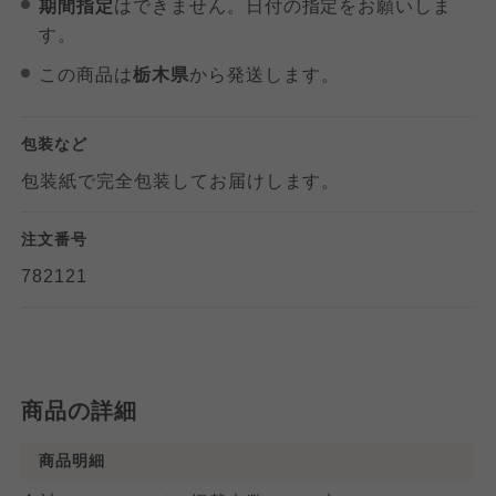
期間指定
はできません。日付の指定をお願いしま
す。
大阪いずみ市民生協
大阪いずみ市民生協
大阪いずみ市民生協
この商品は
栃木県
から発送します。
わかやま市民生協
わかやま市民生協
わかやま市民生協
包装など
包装紙で完全包装してお届けします。
注文番号
782121
商品の詳細
商品明細