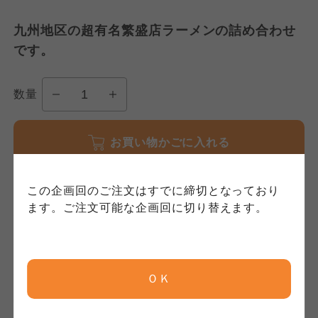
このサイトは7つの生協から業務委託を受けて、
用規程）について
いて
コープきんき事業連合が運営しています。お預
九州地区の超有名繁盛店ラーメンの詰め合わせ
かりしている個人情報については、コープ事業
このサイトは7つの生協から業務委託を受けて、
このサイトは7つの生協から業務委託を受けて、
です。
連合、ならびに各生協の「個人情報保護方針」
コープきんき事業連合が運営しています。ご自
コープきんき事業連合が運営しています。販売
にもどづいて、コープ事業連合が適切に管理を
身が加入されている生協が定める利用約款をご
責任者は、それぞれご利用の生協となります。
数量
おこなっています。
確認のうえ、ご利用ください。なお、クチコミ
各生協の「特定商取引法に基づく表記につい
コープ事業連合、ならびに各生協の「個人情報
投稿については、利用約款の細則として規定さ
て」については各生協のボタンをクリックして
保護方針」については各生協のボタンをクリッ
れています。
ご確認ください。
お買い物かごに入れる
クしてご確認ください。
コープしが
コープしが
この企画回のご注文はすでに締切となっており
コープしが
ます。ご注文可能な企画回に切り替えます。
注文締切日
京都生協
京都生協
2月16日 3:00
まで
京都生協
ＯＫ
商品のお届け
ならコープ
ならコープ
ならコープ
期間指定
はできません。日付の指定をお願いしま
検索する