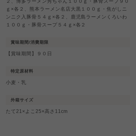
２、博多ラーメン秀ちゃん１００ｇ・豚骨スープ９０
ｇ×各２、熊本ラーメン名店大黒１００ｇ・焦がしニ
ンニク入豚骨５４ｇ×各２、鹿児島ラーメンくろいわ
１００ｇ・豚骨スープ５４ｇ×各２
賞味期間/消費期限
【賞味期間】９０日
特定原材料
小麦・乳
外箱サイズ
たて21×よこ25×高さ11cm