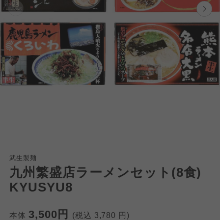
武生製麺
九州繁盛店ラーメンセット(8食)
KYUSYU8
個人情報保護方針について
3,500円
特定商取引法に基づく表記につ
ご利用約款（ご利用規約・ご利
本体
(税込
3,780
円)