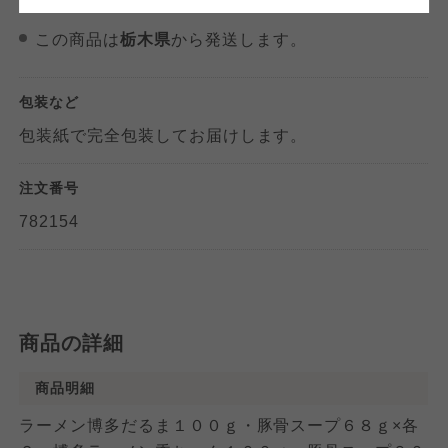
す。
おおさかパルコープ
おおさかパルコープ
この商品は
栃木県
から発送します。
おおさかパルコープ
よどがわ市民生協
よどがわ市民生協
包装など
よどがわ市民生協
包装紙で完全包装してお届けします。
大阪いずみ市民生協
大阪いずみ市民生協
大阪いずみ市民生協
注文番号
782154
わかやま市民生協
わかやま市民生協
わかやま市民生協
商品の詳細
商品明細
ラーメン博多だるま１００ｇ・豚骨スープ６８ｇ×各