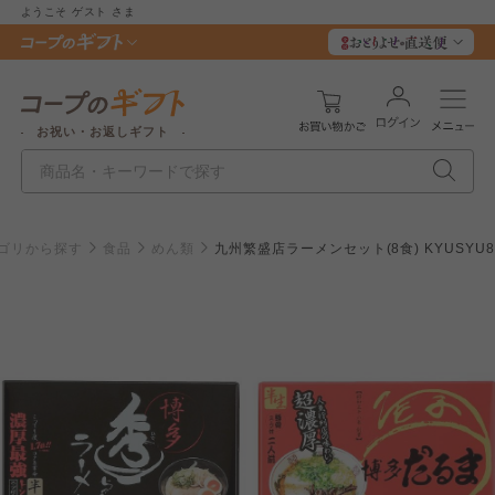
ようこそ
ゲスト
さま
お祝い・お返しギフト
ゴリから探す
食品
めん類
九州繁盛店ラーメンセット(8食) KYUSYU