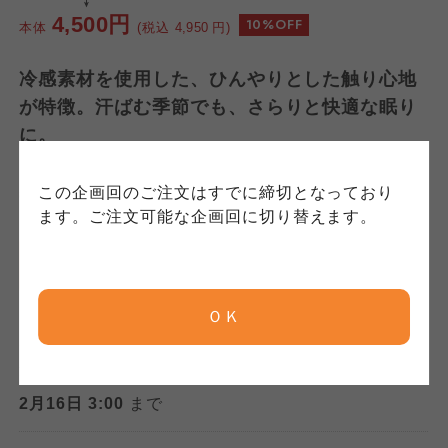
連合、ならびに各生協の「個人情報保護方針」
コープきんき事業連合が運営しています。ご自
コープきんき事業連合が運営しています。販売
4,500円
10%OFF
本体
(税込
4,950
円)
にもどづいて、コープ事業連合が適切に管理を
身が加入されている生協が定める利用約款をご
責任者は、それぞれご利用の生協となります。
おこなっています。
確認のうえ、ご利用ください。なお、クチコミ
各生協の「特定商取引法に基づく表記につい
冷感素材を使用した、ひんやりとした触り心地
コープ事業連合、ならびに各生協の「個人情報
投稿については、利用約款の細則として規定さ
て」については各生協のボタンをクリックして
が特徴。汗ばむ季節でも、さらりと快適な眠り
保護方針」については各生協のボタンをクリッ
れています。
ご確認ください。
クしてご確認ください。
に。
コープしが
コープしが
この企画回のご注文はすでに締切となっており
数量
コープしが
ます。ご注文可能な企画回に切り替えます。
京都生協
京都生協
お買い物かごに入れる
京都生協
ＯＫ
ならコープ
ならコープ
ならコープ
検索する
注文締切日
おおさかパルコープ
おおさかパルコープ
2月16日 3:00
まで
おおさかパルコープ