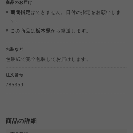
商品のお届け
よどがわ市民生協
よどがわ市民生協
よどがわ市民生協
期間指定
はできません。日付の指定をお願いしま
す。
大阪いずみ市民生協
大阪いずみ市民生協
大阪いずみ市民生協
この商品は
栃木県
から発送します。
わかやま市民生協
わかやま市民生協
包装など
わかやま市民生協
包装紙で完全包装してお届けします。
注文番号
785359
商品の詳細