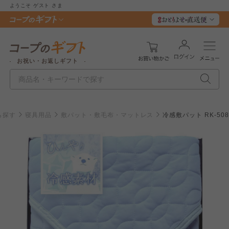
ようこそ
ゲスト
さま
お祝い・お返しギフト
ら探す
寝具用品
敷パット・敷毛布・マットレス
冷感敷パット RK-508