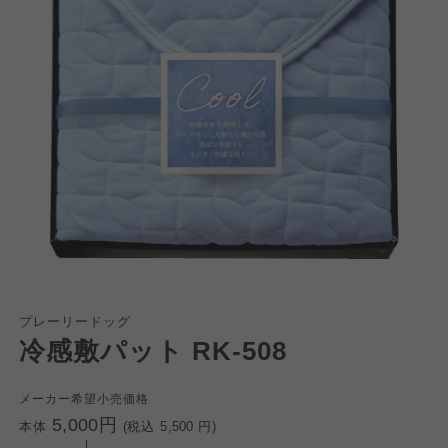
プレーリードッグ
個人情報保護方針について
冷感敷パット RK-508
特定商取引法に基づく表記につ
ご利用約款（ご利用規約・ご利
このサイトは7つの生協から業務委託を受けて、
用規程）について
いて
メーカー希望小売価格
コープきんき事業連合が運営しています。お預
5,000円
本体
(税込
5,500
円)
かりしている個人情報については、コープ事業
このサイトは7つの生協から業務委託を受けて、
このサイトは7つの生協から業務委託を受けて、