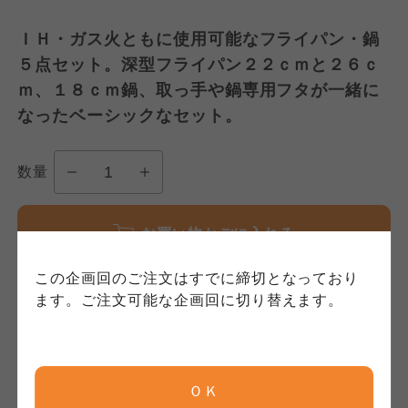
個人情報保護方針について
特定商取引法に基づく表記につ
ご利用約款（ご利用規約・ご利
ＩＨ・ガス火ともに使用可能なフライパン・鍋
このサイトは7つの生協から業務委託を受けて、
用規程）について
いて
５点セット。深型フライパン２２ｃｍと２６ｃ
コープきんき事業連合が運営しています。お預
ｍ、１８ｃｍ鍋、取っ手や鍋専用フタが一緒に
かりしている個人情報については、コープ事業
このサイトは7つの生協から業務委託を受けて、
このサイトは7つの生協から業務委託を受けて、
連合、ならびに各生協の「個人情報保護方針」
なったベーシックなセット。
コープきんき事業連合が運営しています。ご自
コープきんき事業連合が運営しています。販売
にもどづいて、コープ事業連合が適切に管理を
身が加入されている生協が定める利用約款をご
責任者は、それぞれご利用の生協となります。
おこなっています。
確認のうえ、ご利用ください。なお、クチコミ
各生協の「特定商取引法に基づく表記につい
数量
コープ事業連合、ならびに各生協の「個人情報
投稿については、利用約款の細則として規定さ
て」については各生協のボタンをクリックして
保護方針」については各生協のボタンをクリッ
れています。
ご確認ください。
クしてご確認ください。
お買い物かごに入れる
コープしが
コープしが
この企画回のご注文はすでに締切となっており
コープしが
ます。ご注文可能な企画回に切り替えます。
注文締切日
京都生協
京都生協
京都生協
2月16日 3:00
まで
ＯＫ
ならコープ
ならコープ