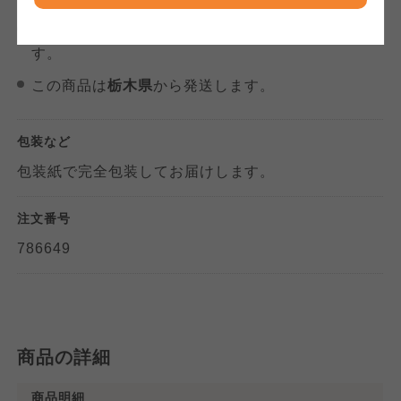
商品のお届け
ならコープ
検索する
期間指定
はできません。日付の指定をお願いしま
す。
おおさかパルコープ
おおさかパルコープ
おおさかパルコープ
この商品は
栃木県
から発送します。
よどがわ市民生協
よどがわ市民生協
よどがわ市民生協
包装など
包装紙で完全包装してお届けします。
大阪いずみ市民生協
大阪いずみ市民生協
大阪いずみ市民生協
注文番号
わかやま市民生協
わかやま市民生協
786649
わかやま市民生協
商品の詳細
商品明細