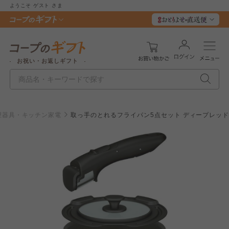
ようこそ
ゲスト
さま
お祝い・お返しギフト
理器具・キッチン家電
取っ手のとれるフライパン5点セット ディープレッ