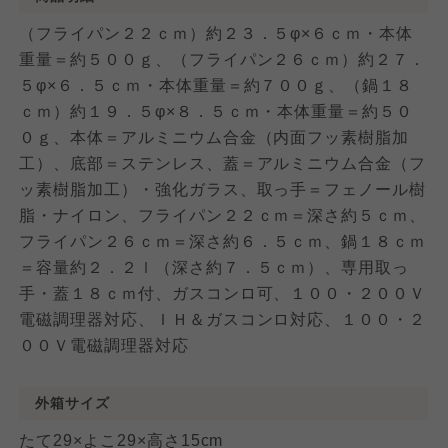
（フライパン２２ｃｍ）約２３．５φ×６ｃｍ・本体
重量＝約５００ｇ、（フライパン２６ｃｍ）約２７．
５φ×６．５ｃｍ・本体重量＝約７００ｇ、（鍋１８
ｃｍ）約１９．５φ×８．５ｃｍ・本体重量＝約５０
０ｇ、本体＝アルミニウム合金（内面フッ素樹脂加
工）、底部＝ステンレス、蓋＝アルミニウム合金（フ
ッ素樹脂加工）・強化ガラス、取っ手＝フェノール樹
脂・ナイロン、フライパン２２ｃｍ＝深さ約５ｃｍ、
フライパン２６ｃｍ＝深さ約６．５ｃｍ、鍋１８ｃｍ
＝容量約２．２ｌ（深さ約７．５ｃｍ）、専用取っ
手・蓋１８ｃｍ付、ガスコンロ可、１００・２００Ｖ
電磁調理器対応、ＩＨ＆ガスコンロ対応、１００・２
００Ｖ電磁調理器対応
外箱サイズ
たて29×よこ29×高さ15cm