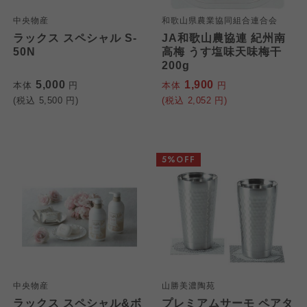
中央物産
和歌山県農業協同組合連合会
ラックス スペシャル S-
JA和歌山農協連 紀州南
50N
高梅 うす塩味天味梅干
200g
5,000
1,900
本体
円
本体
円
(税込
5,500
円)
(税込
2,052
円)
個人情報保護方針について
5%OFF
特定商取引法に基づく表記につ
ご利用約款（ご利用規約・ご利
このサイトは7つの生協から業務委託を受けて、
用規程）について
いて
コープきんき事業連合が運営しています。お預
かりしている個人情報については、コープ事業
このサイトは7つの生協から業務委託を受けて、
このサイトは7つの生協から業務委託を受けて、
連合、ならびに各生協の「個人情報保護方針」
コープきんき事業連合が運営しています。ご自
コープきんき事業連合が運営しています。販売
にもどづいて、コープ事業連合が適切に管理を
身が加入されている生協が定める利用約款をご
責任者は、それぞれご利用の生協となります。
おこなっています。
確認のうえ、ご利用ください。なお、クチコミ
各生協の「特定商取引法に基づく表記につい
中央物産
山勝美濃陶苑
コープ事業連合、ならびに各生協の「個人情報
投稿については、利用約款の細則として規定さ
て」については各生協のボタンをクリックして
ラックス スペシャル&ボ
プレミアムサーモ ペアタ
保護方針」については各生協のボタンをクリッ