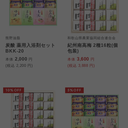
熊野油脂
和歌山県農業協同組合連合会
炭酸 薬用入浴剤セット
紀州南高梅 2種16粒(個
BKK-20
包装)
2,000
3,600
本体
円
本体
円
(税込
2,200
円)
(税込
3,888
円)
10%OFF
5%OFF