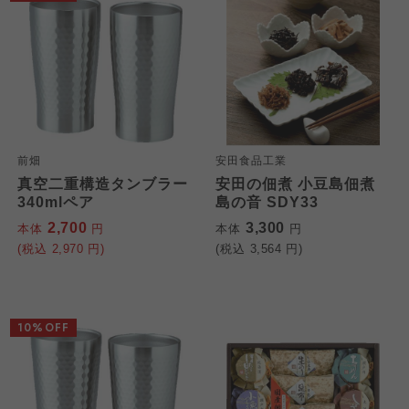
前畑
安田食品工業
真空二重構造タンブラー
安田の佃煮 小豆島佃煮
340mlペア
島の音 SDY33
2,700
3,300
本体
円
本体
円
(税込
2,970
円)
(税込
3,564
円)
10%OFF