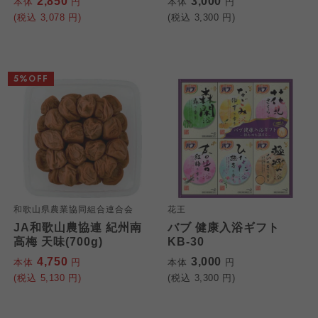
2,850
3,000
本体
円
本体
円
(税込
3,078
円)
(税込
3,300
円)
わかやま市民生協
わかやま市民生協
わかやま市民生協
5%OFF
和歌山県農業協同組合連合会
花王
JA和歌山農協連 紀州南
バブ 健康入浴ギフト
高梅 天味(700g)
KB-30
4,750
3,000
本体
円
本体
円
(税込
5,130
円)
(税込
3,300
円)