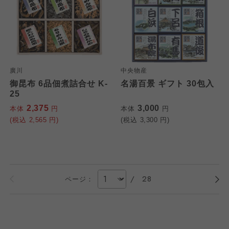
廣川
中央物産
御昆布 6品佃煮詰合せ K-
名湯百景 ギフト 30包入
25
2,375
3,000
本体
円
本体
円
(税込
2,565
円)
(税込
3,300
円)
/
28
ページ：