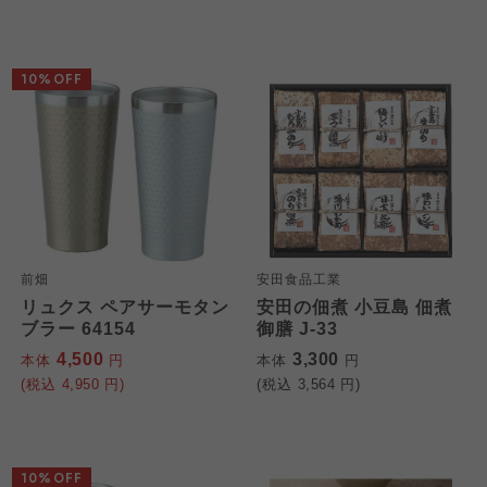
10%OFF
前畑
安田食品工業
リュクス ペアサーモタン
安田の佃煮 小豆島 佃煮
ブラー 64154
御膳 J-33
4,500
3,300
本体
円
本体
円
(税込
4,950
円)
(税込
3,564
円)
10%OFF