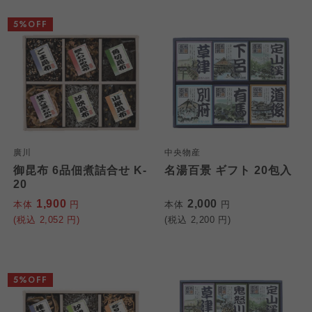
5%OFF
廣川
中央物産
御昆布 6品佃煮詰合せ K-
名湯百景 ギフト 20包入
20
1,900
2,000
本体
円
本体
円
(税込
2,052
円)
(税込
2,200
円)
5%OFF