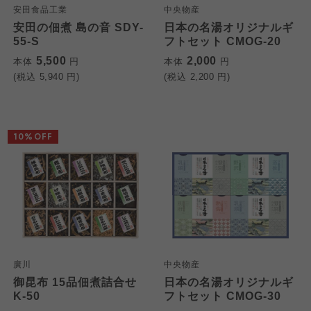
安田食品工業
中央物産
安田の佃煮 島の音 SDY-
日本の名湯オリジナルギ
55-S
フトセット CMOG-20
5,500
2,000
本体
円
本体
円
(税込
5,940
円)
(税込
2,200
円)
10%OFF
廣川
中央物産
御昆布 15品佃煮詰合せ
日本の名湯オリジナルギ
K-50
フトセット CMOG-30