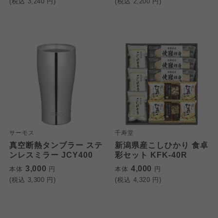
(税込
3,240
円)
(税込
2,200
円)
サーモス
千寿堂
真空断熱タンブラー ステ
新潟県産こしひかり 食卓
ンレスミラー JCY400
彩セット KFK-40R
3,000
4,000
本体
円
本体
円
(税込
3,300
円)
(税込
4,320
円)