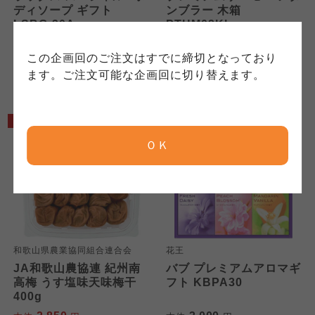
れています。
ご確認ください。
ディソープ ギフト
ンブラー 木箱
クしてご確認ください。
LSBG-30A
PTHM02KI
3,000
3,325
本体
円
本体
円
コープしが
コープしが
この企画回のご注文はすでに締切となっており
(税込
3,300
円)
(税込
3,658
円)
コープしが
ます。ご注文可能な企画回に切り替えます。
京都生協
京都生協
京都生協
5%OFF
ＯＫ
ならコープ
ならコープ
ならコープ
検索する
おおさかパルコープ
おおさかパルコープ
おおさかパルコープ
よどがわ市民生協
よどがわ市民生協
和歌山県農業協同組合連合会
花王
よどがわ市民生協
JA和歌山農協連 紀州南
バブ プレミアムアロマギ
高梅 うす塩味天味梅干
フト KBPA30
大阪いずみ市民生協
大阪いずみ市民生協
400g
大阪いずみ市民生協