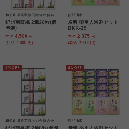
和歌山県農業協同組合連合会
熊野油脂
紀州南高梅 2種20粒(個
炭酸 薬用入浴剤セット
包装)
BKK-25
4,500
2,375
本体
円
本体
円
(税込
4,860
円)
(税込
2,613
円)
5%OFF
5%OFF
和歌山県農業協同組合連合会
熊野油脂
紀州南高梅 2種8粒(個包
炭酸 薬用入浴剤セット