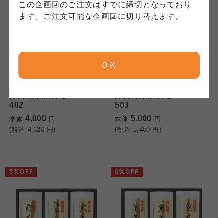
コープしが
コープしが
この企画回のご注文はすでに締切となっており
コープしが
ます。ご注文可能な企画回に切り替えます。
京都生協
京都生協
京都生協
ＯＫ
ならコープ
ならコープ
ならコープ
大東商事
大東商事
検索する
静岡銘茶詰合せ SMK-
静岡銘茶詰合せ SMK-
おおさかパルコープ
おおさかパルコープ
402
503
おおさかパルコープ
4,000
5,000
本体
円
本体
円
(税込
4,320
円)
(税込
5,400
円)
よどがわ市民生協
よどがわ市民生協
よどがわ市民生協
大阪いずみ市民生協
大阪いずみ市民生協
5%OFF
5%OFF
大阪いずみ市民生協
わかやま市民生協
わかやま市民生協
わかやま市民生協