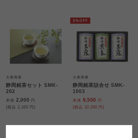
5%OFF
個人情報保護方針について
特定商取引法に基づく表記につ
ご利用約款（ご利用規約・ご利
このサイトは7つの生協から業務委託を受けて、
用規程）について
いて
コープきんき事業連合が運営しています。お預
かりしている個人情報については、コープ事業
大東商事
大東商事
このサイトは7つの生協から業務委託を受けて、
このサイトは7つの生協から業務委託を受けて、
連合、ならびに各生協の「個人情報保護方針」
静岡銘茶セット SMK-
静岡銘茶詰合せ SMK-
コープきんき事業連合が運営しています。ご自
コープきんき事業連合が運営しています。販売
202
1003
にもどづいて、コープ事業連合が適切に管理を
身が加入されている生協が定める利用約款をご
責任者は、それぞれご利用の生協となります。
おこなっています。
2,000
9,500
本体
円
本体
円
確認のうえ、ご利用ください。なお、クチコミ
各生協の「特定商取引法に基づく表記につい
コープ事業連合、ならびに各生協の「個人情報
(税込
2,160
円)
(税込
10,260
円)
投稿については、利用約款の細則として規定さ
て」については各生協のボタンをクリックして
保護方針」については各生協のボタンをクリッ
れています。
ご確認ください。
クしてご確認ください。