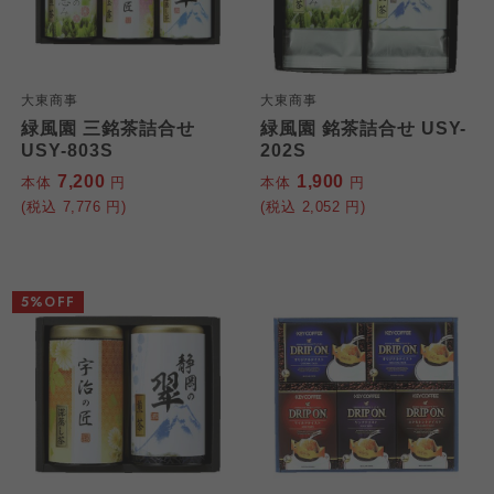
大東商事
大東商事
緑風園 三銘茶詰合せ
緑風園 銘茶詰合せ USY-
USY-803S
202S
7,200
1,900
本体
円
本体
円
(税込
7,776
円)
(税込
2,052
円)
5%OFF