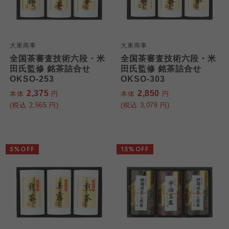
大東商事
大東商事
全国茶審査技術六段・米
全国茶審査技術六段・米
田氏監修 銘茶詰合せ
田氏監修 銘茶詰合せ
OKSO-253
OKSO-303
2,375
2,850
本体
円
本体
円
(税込
2,565
円)
(税込
3,078
円)
5%OFF
15%OFF