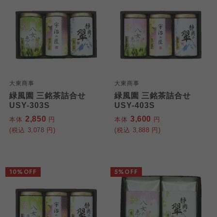
大東商事
大東商事
緑風園 三銘茶詰合せ
緑風園 三銘茶詰合せ
USY-303S
USY-403S
2,850
3,600
本体
円
本体
円
(税込
3,078
円)
(税込
3,888
円)
10%OFF
5%OFF