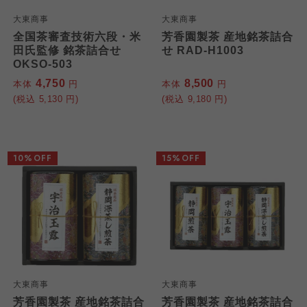
大東商事
大東商事
全国茶審査技術六段・米
芳香園製茶 産地銘茶詰合
田氏監修 銘茶詰合せ
せ RAD-H1003
OKSO-503
4,750
8,500
本体
円
本体
円
(税込
5,130
円)
(税込
9,180
円)
10%OFF
15%OFF
大東商事
大東商事
芳香園製茶 産地銘茶詰合
芳香園製茶 産地銘茶詰合