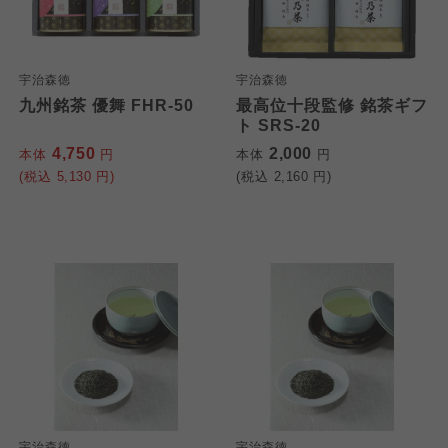
宇治森徳
宇治森徳
九州銘茶 優舞 FHR-50
最高位十段監修 銘茶ギフ
ト SRS-20
4,750
2,000
本体
円
本体
円
(税込
5,130
円)
(税込
2,160
円)
宇治森徳
宇治森徳