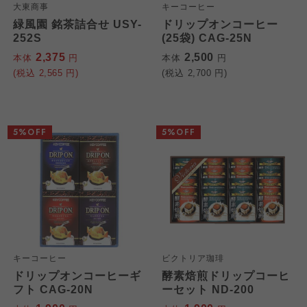
大東商事
キーコーヒー
緑風園 銘茶詰合せ USY-
ドリップオンコーヒー
252S
(25袋) CAG-25N
2,375
2,500
本体
円
本体
円
(税込
2,565
円)
(税込
2,700
円)
5%OFF
5%OFF
キーコーヒー
ビクトリア珈琲
ドリップオンコーヒーギ
酵素焙煎ドリップコーヒ
フト CAG-20N
ーセット ND-200