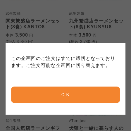
連合、ならびに各生協の「個人情報保護方針」
コープきんき事業連合が運営しています。ご自
コープきんき事業連合が運営しています。販売
にもどづいて、コープ事業連合が適切に管理を
身が加入されている生協が定める利用約款をご
責任者は、それぞれご利用の生協となります。
武生製麺
武生製麺
おこなっています。
確認のうえ、ご利用ください。なお、クチコミ
各生協の「特定商取引法に基づく表記につい
関東繁盛店ラーメンセッ
九州繁盛店ラーメンセッ
コープ事業連合、ならびに各生協の「個人情報
ト(8食) KANTO8
ト(8食) KYUSYU8
投稿については、利用約款の細則として規定さ
て」については各生協のボタンをクリックして
保護方針」については各生協のボタンをクリッ
れています。
ご確認ください。
3,500
3,500
本体
円
本体
円
クしてご確認ください。
(税込
3,780
円)
(税込
3,780
円)
コープしが
コープしが
この企画回のご注文はすでに締切となっており
コープしが
ます。ご注文可能な企画回に切り替えます。
京都生協
京都生協
京都生協
ＯＫ
ならコープ
ならコープ
ならコープ
検索する
おおさかパルコープ
おおさかパルコープ
武生製麺
ATproject
おおさかパルコープ
全国人気店ラーメンギフ
犬猫と一緒に暮らす人の