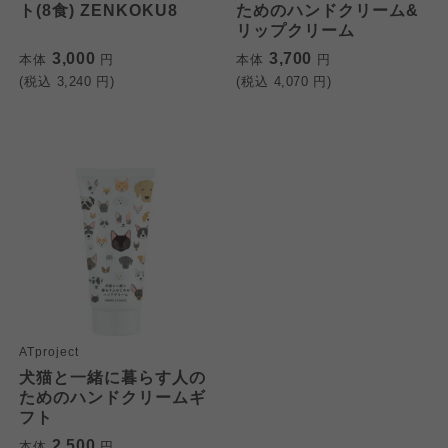
ト(8食) ZENKOKU8
ためのハンドクリーム&
よどがわ市民生協
よどがわ市民生協
リップクリーム
よどがわ市民生協
3,000
3,700
本体
円
本体
円
(税込
3,240
円)
(税込
4,070
円)
大阪いずみ市民生協
大阪いずみ市民生協
大阪いずみ市民生協
わかやま市民生協
わかやま市民生協
わかやま市民生協
ATproject
犬猫と一緒に暮らす人の
ためのハンドクリームギ
フト
2,500
本体
円