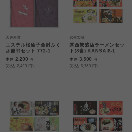
大興産業
武生製麺
エステル桜綸子金封ふく
関西繁盛店ラーメンセッ
さ慶弔セット 772-1
ト(8食) KANSAI8-1
2,200
3,500
本体
円
本体
円
(税込
2,420
円)
(税込
3,780
円)
個人情報保護方針について
特定商取引法に基づく表記につ
ご利用約款（ご利用規約・ご利
このサイトは7つの生協から業務委託を受けて、
用規程）について
いて
コープきんき事業連合が運営しています。お預
かりしている個人情報については、コープ事業
このサイトは7つの生協から業務委託を受けて、
このサイトは7つの生協から業務委託を受けて、