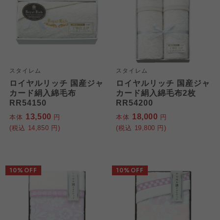
スタイレム
スタイレム
ロイヤルリッチ 国産ジャ
ロイヤルリッチ 国産ジャ
カード絹入綿毛布
カード絹入綿毛布2枚
RR54150
RR54200
13,500
18,000
本体
円
本体
円
(税込
14,850
円)
(税込
19,800
円)
10%OFF
10%OFF
個人情報保護方針について
特定商取引法に基づく表記につ
ご利用約款（ご利用規約・ご利
このサイトは7つの生協から業務委託を受けて、
用規程）について
いて