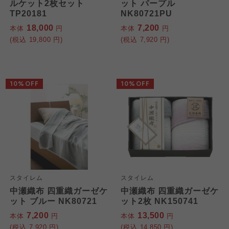
ルケット2枚セット
ット パープル
TP20181
NK80721PU
18,000
7,200
本体
円
本体
円
(税込
19,800
円)
(税込
7,920
円)
10%OFF
10%OFF
スタイレム
スタイレム
中瀬織布 四重織ガーゼケ
中瀬織布 四重織ガーゼケ
ット ブルー NK80721
ット2枚 NK150741
7,200
13,500
本体
円
本体
円
(税込
7,920
円)
(税込
14,850
円)