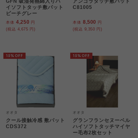
GFN 吸湿発熱綿入りハ
アンゴラタッチ敷パット
イソフトタッチ敷パット
C81005
ピーチグレー
4,250
8,500
本体
円
本体
円
(税込
4,675
円)
(税込
9,350
円)
15%OFF
15%OFF
オオタ
オオタ
クール接触冷感 敷パット
グランフランセヌーベル
CDS372
ハイソフトタッチマイヤ
ー毛布2枚セット