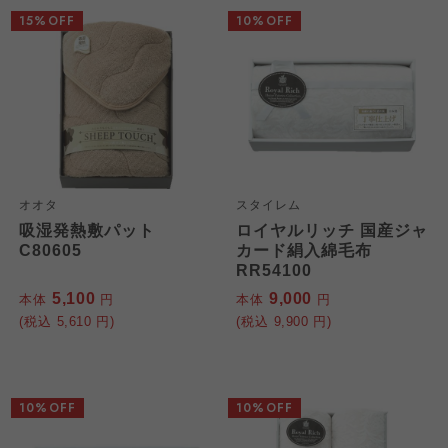
15%OFF
10%OFF
オオタ
スタイレム
吸湿発熱敷パット
ロイヤルリッチ 国産ジャ
C80605
カード絹入綿毛布
RR54100
5,100
9,000
本体
円
本体
円
(税込
5,610
円)
(税込
9,900
円)
10%OFF
10%OFF