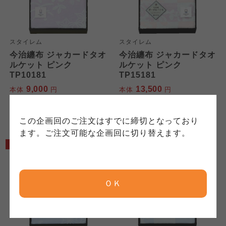
コープきんき事業連合が運営しています。お預
かりしている個人情報については、コープ事業
このサイトは7つの生協から業務委託を受けて、
このサイトは7つの生協から業務委託を受けて、
連合、ならびに各生協の「個人情報保護方針」
コープきんき事業連合が運営しています。ご自
コープきんき事業連合が運営しています。販売
にもどづいて、コープ事業連合が適切に管理を
スタイレム
スタイレム
身が加入されている生協が定める利用約款をご
責任者は、それぞれご利用の生協となります。
おこなっています。
今治纏布 ジャカードタオ
今治纏布 ジャカードタオ
確認のうえ、ご利用ください。なお、クチコミ
各生協の「特定商取引法に基づく表記につい
ルケット ピンク
ルケット ピンク
コープ事業連合、ならびに各生協の「個人情報
投稿については、利用約款の細則として規定さ
て」については各生協のボタンをクリックして
TP10181
TP15181
保護方針」については各生協のボタンをクリッ
れています。
ご確認ください。
9,000
13,500
クしてご確認ください。
本体
円
本体
円
(税込
9,900
円)
(税込
14,850
円)
コープしが
コープしが
この企画回のご注文はすでに締切となっており
コープしが
ます。ご注文可能な企画回に切り替えます。
10%OFF
10%OFF
京都生協
京都生協
京都生協
ＯＫ
ならコープ
ならコープ
ならコープ
検索する
おおさかパルコープ
おおさかパルコープ