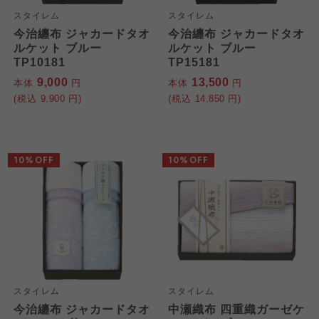
おおさかパルコープ
スタイレム
スタイレム
今治纏布 ジャカードタオ
今治纏布 ジャカードタオ
よどがわ市民生協
よどがわ市民生協
ルケット ブルー
ルケット ブルー
よどがわ市民生協
TP10181
TP15181
9,000
13,500
本体
円
本体
円
大阪いずみ市民生協
大阪いずみ市民生協
(税込
9,900
円)
(税込
14,850
円)
大阪いずみ市民生協
わかやま市民生協
わかやま市民生協
わかやま市民生協
10%OFF
10%OFF
スタイレム
スタイレム
今治纏布 ジャカードタオ
中瀬織布 四重織ガーゼケ