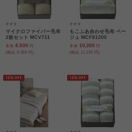
オオタ
オオタ
マイクロファイバー毛布
もこふあ合わせ毛布 ベー
2枚セット MCV711
ジュ MCF81200
8,500
10,200
本体
円
本体
円
(税込
9,350
円)
(税込
11,220
円)
15%OFF
15%OFF