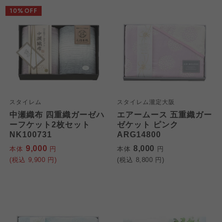
10%OFF
スタイレム
スタイレム瀧定大阪
中瀬織布 四重織ガーゼハ
エアームース 五重織ガー
ーフケット2枚セット
ゼケット ピンク
NK100731
ARG14800
9,000
8,000
本体
円
本体
円
(税込
9,900
円)
(税込
8,800
円)