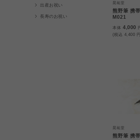
晃祐堂
出産お祝い
熊野筆 携
長寿のお祝い
M021
4,000
本体
(税込
4,400
円
晃祐堂
熊野筆 携