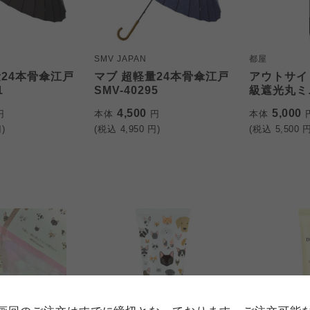
SMV JAPAN
都屋
量24本骨傘江戸
マブ 超軽量24本骨傘江戸
アウトサイ
1
SMV-40295
級遮光丸ミニ
4,500
5,000
円
本体
円
本体
)
(税込
4,950
円)
(税込
5,500
円
個人情報保護方針について
特定商取引法に基づく表記につい
約款（ご利用規約・ご利用規程）
務委託を受けて、コープきんき事業連合が運営しています。
務委託を受けて、コープきんき事業連合が運営しています。
務委託を受けて、コープきんき事業連合が運営しています。
に各生協の「個人情報保護方針」にもどづいて、コープ事業