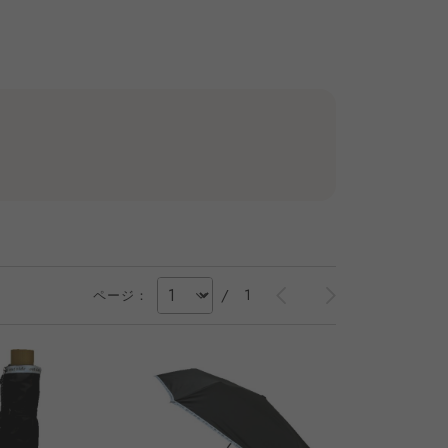
/
1
ページ：