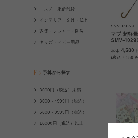
コスメ・服飾雑貨
インテリア・文具・仏具
SMV JAPAN
家電・レジャー・防災
マブ 超軽
SMV-4029
キッズ・ベビー用品
4,500
本体
(税込
4,950
円
予算から探す
3000円（税込）未満
3000～4999円（税込）
5000～9999円（税込）
ご利用
10000円（税込）以上
このサイトは7つの生協から業
このサイトは7つの生協から業
このサイトは7つの生協から業
ては、コープ事業連合、ならび
生協となります。