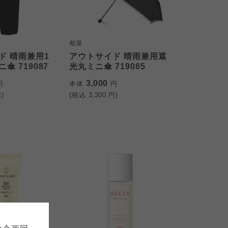
都屋
ド 晴雨兼用1
アウトサイド 晴雨兼用遮
傘 719087
光丸ミニ傘 719085
3,000
円
本体
円
)
(税込
3,300
円)
て
について
お預かりしている個人情報につい
販売責任者は、それぞれご利用の
ご自身が加入されている生協が定
連合が適切に管理をおこなってい