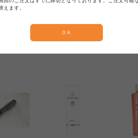
画回のご注文はすでに締切となっております。ご注文可能
ご利用ください。なお、クチコミ投稿については、利用約款
く表記について」については各生協のボタンをクリックして
替えます。
協の「個人情報保護方針」については各生協のボタンをクリ
ATproject
JNTLコンシ
に暮らす人の
犬猫と一緒に暮らす人の
薬用BBリ
ドクリーム&リ
ためのハンドクリームギ
エンリッチ
京都生協
ならコープ
ム
フト
00113502
ＯＫ
京都生協
ならコープ
京都生協
ならコープ
2,500
4,500
円
本体
円
本体
)
(税込
2,750
円)
(税込
4,950
円
大阪いずみ市民生協
わかやま市民生協
大阪いずみ市民生協
わかやま市民生協
大阪いずみ市民生協
わかやま市民生協