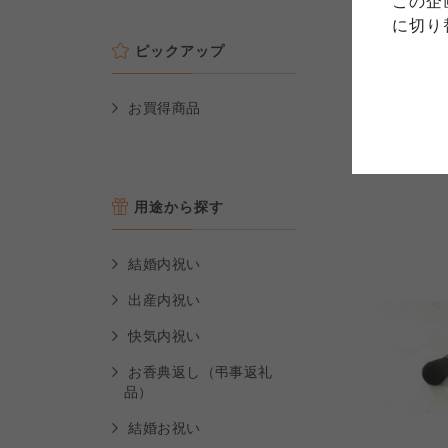
この企
める利用約款をご確認のうえ、
ます。
各生協の「特定商取引法に基づ
に切り
コープ事業連合、ならびに各生
ATproject
ピックアップ
犬猫と一緒
ためのハン
コープしが
ップクリー
お買得商品
コープしが
コープしが
3,700
本体
(税込
4,070
円
よどがわ市民生協
よどがわ市民生協
よどがわ市民生協
用途から探す
結婚内祝い
出産内祝い
快気内祝い
お香典返し（弔事返礼
品）
結婚お祝い