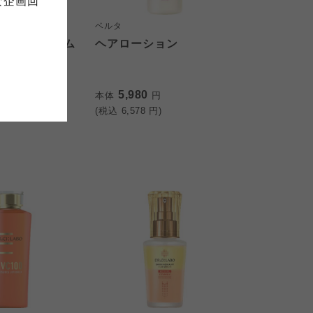
な企画回
の細則として規定されています。
ご確認ください。
ックしてご確認ください。
ューマーヘルス
ベルタ
ンクルクリーム
ヘアローション
リフト
おおさかパルコープ
おおさかパルコープ
おおさかパルコープ
5,980
円
本体
円
)
(税込
6,578
円)