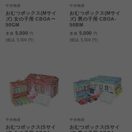
中央物産
中央物産
おむつボックス(Mサイ
おむつボックス(Mサイ
ズ) 女の子用 CBOAー
ズ) 男の子用 CBOA-
50GM
50BM
5,000
5,000
本体
円
本体
円
(税込
5,500
円)
(税込
5,500
円)
個人情報保護方針について
中央物産
中央物産
特定商取引法に基づく表記につ
ご利用約款（ご利用規約・ご利
おむつボックス(Sサイ
おむつボックス(Sサイ
このサイトは7つの生協から業務委託を受けて、