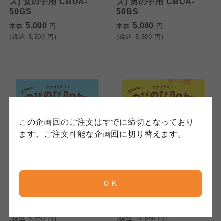
用規程）について
いて
ズ) 女の子用 CBOA-
ズ) 男の子用 CBOA-
コープきんき事業連合が運営しています。お預
50GS
50BS
かりしている個人情報については、コープ事業
このサイトは7つの生協から業務委託を受けて、
このサイトは7つの生協から業務委託を受けて、
5,000
5,000
本体
円
本体
円
連合、ならびに各生協の「個人情報保護方針」
コープきんき事業連合が運営しています。ご自
コープきんき事業連合が運営しています。販売
(税込
5,500
円)
(税込
5,500
円)
にもどづいて、コープ事業連合が適切に管理を
身が加入されている生協が定める利用約款をご
責任者は、それぞれご利用の生協となります。
おこなっています。
確認のうえ、ご利用ください。なお、クチコミ
各生協の「特定商取引法に基づく表記につい
コープ事業連合、ならびに各生協の「個人情報
投稿については、利用約款の細則として規定さ
て」については各生協のボタンをクリックして
保護方針」については各生協のボタンをクリッ
れています。
ご確認ください。
クしてご確認ください。
コープしが
コープしが
この企画回のご注文はすでに締切となっており
コープしが
ます。ご注文可能な企画回に切り替えます。
京都生協
京都生協
京都生協
シャディ
シャディ
<2023-24年度版>のびの
<2023-24年度版>のびの
ＯＫ
ならコープ
ならコープ
びベビー あそぼ!
びベビー あのね!
ならコープ
検索する
5,800
10,800
本体
円
本体
円
(税込
6,380
円)
(税込
11,880
円)