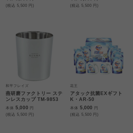
よどがわ市民生協
よどがわ市民生協
(税込
5,500
円)
(税込
5,500
円)
よどがわ市民生協
大阪いずみ市民生協
大阪いずみ市民生協
大阪いずみ市民生協
わかやま市民生協
わかやま市民生協
わかやま市民生協
和平フレイズ
花王
燕研磨ファクトリー ステ
アタック抗菌EXギフト
ンレスカップ TM-9853
K・AR-50
5,000
5,000
本体
円
本体
円
(税込
5,500
円)
(税込
5,500
円)