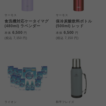
サーモス
サーモス
食洗機対応ケータイマグ
保冷炭酸飲料ボトル
(480ml) ラベンダー
(500ml) レッド
6,500
6,500
本体
円
本体
円
(税込
7,150
円)
(税込
7,150
円)
個人情報保護方針について
特定商取引法に基づく表記につ
ご利用約款（ご利用規約・ご利
このサイトは7つの生協から業務委託を受けて、
用規程）について
いて
コープきんき事業連合が運営しています。お預
かりしている個人情報については、コープ事業
ライオン
和平フレイズ
このサイトは7つの生協から業務委託を受けて、
このサイトは7つの生協から業務委託を受けて、