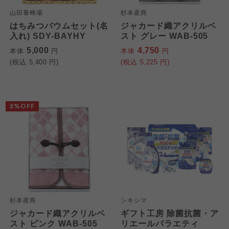
山田養蜂場
杉本産商
はちみつバウムセット(名
ジャカード織アクリルベ
入れ) SDY-BAYHY
スト グレー WAB-505
5,000
4,750
本体
円
本体
円
(税込
5,400
円)
(税込
5,225
円)
5%OFF
杉本産商
シキシマ
ジャカード織アクリルベ
ギフト工房 除菌抗菌・ア
スト ピンク WAB-505
リエールバラエティ