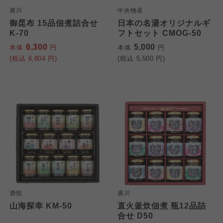
廣川
中央物産
御昆布 15品佃煮詰合せ
日本の名湯オリジナルギ
K-70
フトセット CMOG-50
6,300
5,000
本体
円
本体
円
(税込
6,804
円)
(税込
5,500
円)
酒悦
廣川
山海探幸 KM-50
直火釜炊佃煮 瓶12品詰
合せ D50