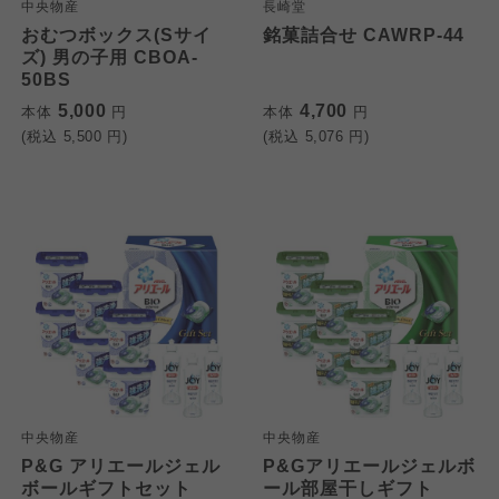
中央物産
長崎堂
おむつボックス(Sサイ
銘菓詰合せ CAWRP-44
ズ) 男の子用 CBOA-
50BS
5,000
4,700
本体
円
本体
円
(税込
5,500
円)
(税込
5,076
円)
中央物産
中央物産
P&G アリエールジェル
P&Gアリエールジェルボ
ボールギフトセット
ール部屋干しギフト