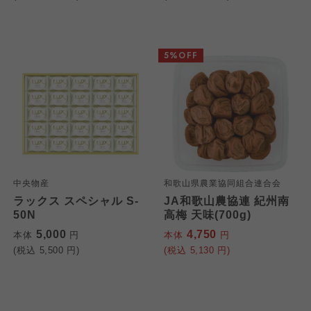
5%OFF
中央物産
和歌山県農業協同組合連合会
ラックス スペシャル S-
JA和歌山農協連 紀州南
50N
高梅 天味(700g)
5,000
4,750
本体
円
本体
円
(税込
5,500
円)
(税込
5,130
円)