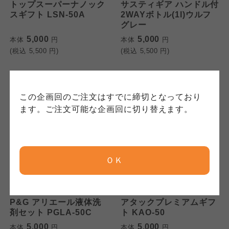
連合、ならびに各生協の「個人情報保護方針」
トップスーパーナノック
サスティギア ハンドル付
コープきんき事業連合が運営しています。ご自
コープきんき事業連合が運営しています。販売
スギフト LSN-50A
2WAYボトル(1l)ウルフ
にもどづいて、コープ事業連合が適切に管理を
身が加入されている生協が定める利用約款をご
責任者は、それぞれご利用の生協となります。
グレー
おこなっています。
確認のうえ、ご利用ください。なお、クチコミ
各生協の「特定商取引法に基づく表記につい
5,000
5,000
本体
円
本体
円
コープ事業連合、ならびに各生協の「個人情報
投稿については、利用約款の細則として規定さ
て」については各生協のボタンをクリックして
(税込
5,500
円)
(税込
5,500
円)
保護方針」については各生協のボタンをクリッ
れています。
ご確認ください。
クしてご確認ください。
コープしが
コープしが
この企画回のご注文はすでに締切となっており
コープしが
ます。ご注文可能な企画回に切り替えます。
京都生協
京都生協
京都生協
ＯＫ
ならコープ
ならコープ
ならコープ
検索する
中央物産
花王
おおさかパルコープ
おおさかパルコープ
P&G アリエール液体洗
アタックプレミアムギフ
おおさかパルコープ
剤セット PGLA-50C
ト KAO-50
5,000
5,000
本体
円
本体
円