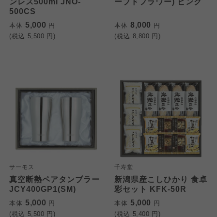
ンレス500ml JNO-
ーブドフラワー) ピンク
500CS
5,000
8,000
本体
円
本体
円
(税込
5,500
円)
(税込
8,800
円)
サーモス
千寿堂
真空断熱ペアタンブラー
新潟県産こしひかり 食卓
JCY400GP1(SM)
彩セット KFK-50R
5,000
5,000
本体
円
本体
円
(税込
5,500
円)
(税込
5,400
円)